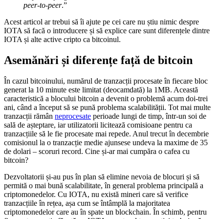
peer-to-peer
.”
Acest articol ar trebui să îi ajute pe cei care nu știu nimic despre
IOTA să facă o introducere și să explice care sunt diferențele dintre
IOTA și alte active cripto ca bitcoinul.
Asemănări și diferențe față de bitcoin
În cazul bitcoinului, numărul de tranzacții procesate în fiecare bloc
generat la 10 minute este limitat (deocamdată) la 1MB. Această
caracteristică a blocului bitcoin a devenit o problemă acum doi-trei
ani, când a început să se pună problema scalabilității. Tot mai multe
tranzacții rămân
neprocesate
perioade lungi de timp, într-un soi de
sală de așteptare, iar utilizatorii licitează comisioane pentru ca
tranzacțiile să le fie procesate mai repede. Anul trecut în decembrie
comisionul la o tranzacție medie ajunsese undeva la maxime de 35
de dolari – scoruri record. Cine și-ar mai cumpăra o cafea cu
bitcoin?
Dezvoltatorii și-au pus în plan să elimine nevoia de blocuri și să
permită o mai bună scalabilitate, în general problema principală a
criptomonedelor. Cu IOTA, nu există mineri care să verifice
tranzacțiile în rețea, așa cum se întâmplă la majoritatea
criptomonedelor care au în spate un blockchain. În schimb, pentru