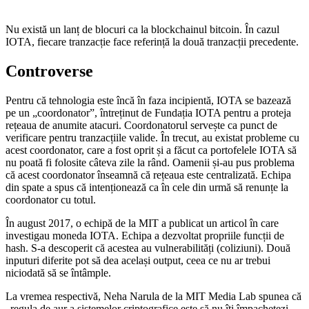
Nu există un lanț de blocuri ca la blockchainul bitcoin. În cazul
IOTA, fiecare tranzacție face referință la două tranzacții precedente.
Controverse
Pentru că tehnologia este încă în faza incipientă, IOTA se bazează
pe un „coordonator”, întreținut de Fundația IOTA pentru a proteja
rețeaua de anumite atacuri. Coordonatorul servește ca punct de
verificare pentru tranzacțiile valide. În trecut, au existat probleme cu
acest coordonator, care a fost oprit și a făcut ca portofelele IOTA să
nu poată fi folosite câteva zile la rând. Oamenii și-au pus problema
că acest coordonator înseamnă că rețeaua este centralizată. Echipa
din spate a spus că intenționează ca în cele din urmă să renunțe la
coordonator cu totul.
În august 2017, o echipă de la MIT a publicat un articol în care
investigau moneda IOTA. Echipa a dezvoltat propriile funcții de
hash. S-a descoperit că acestea au vulnerabilități (coliziuni). Două
inputuri diferite pot să dea același output, ceea ce nu ar trebui
niciodată să se întâmple.
La vremea respectivă, Neha Narula de la MIT Media Lab spunea că
„regula de aur a sistemelor criptografice este să nu îți împachetezi