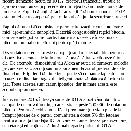
fiecare tranzacție făcută cu IOTA, creatorul tranzacției trebuie să
aprobe două tranzacții precedente din rețea făcând niște muncă de
procesare. Faptul că poți să faci tranzacții fără comisioane cu IOTA
este un fel de recompensă pentru faptul că ajuți la securizarea rețelei.
Faptul că nu există comisioane permite tranzacțiile cu sume foarte
mici, așa-numitele nanoplăți. Datorită congestionării rețelei bitcoin,
comisioanele pot să fie foarte, foarte mari, ceea ce înseamnă că
bitcoinul nu mai este eficient pentru plăți minore.
Dezvoltatorii cred că aceste nanoplăți sunt în special utile pentru ca
dispozitivele conectate la Internet să poată să tranzacționeze între
ele. De exemplu, dispozitivul tău Alexa ar putea să cumpere melodia
pe care vrei să o asculți sau un abonament la ziarul preferat de date
financiare. Frigiderul tău inteligent poate să comande lapte de la un
magazin online, iar aragazul inteligent poate să plătească factura la
gaz. Toate acestea sunt cazuri ipotetice, dar în mare acesta este
scopul criptomonedei.
În decembrie 2015, întreaga sumă de IOTA a fost vândută într-o
campanie de crowdfunding, care a strâns peste 500 000 de dolari în
bitcoin. Pentru că echipa nu a făcut preminare (nu și-au pus de la
început jetoane de-o parte), comunitatea a donat 5% din jetoane
pentru a finanța Fundația IOTA, care se concentrează pe dezvoltare,
cercetare și educație ca să ducă mai departe proiectul IOTA.