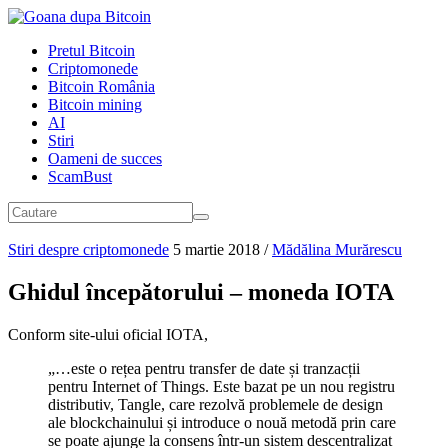
Pretul Bitcoin
Criptomonede
Bitcoin România
Bitcoin mining
AI
Stiri
Oameni de succes
ScamBust
Stiri despre criptomonede
5 martie 2018
/
Mădălina Murărescu
Ghidul începătorului – moneda IOTA
Conform site-ului oficial IOTA,
„…este o rețea pentru transfer de date și tranzacții
pentru Internet of Things. Este bazat pe un nou registru
distributiv, Tangle, care rezolvă problemele de design
ale blockchainului și introduce o nouă metodă prin care
se poate ajunge la consens într-un sistem descentralizat