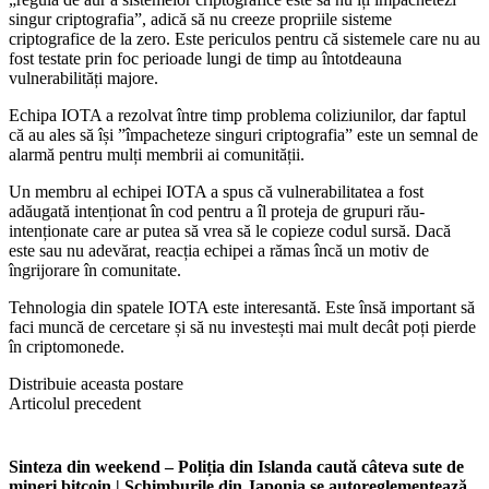
singur criptografia”, adică să nu creeze propriile sisteme
criptografice de la zero. Este periculos pentru că sistemele care nu au
fost testate prin foc perioade lungi de timp au întotdeauna
vulnerabilități majore.
Echipa IOTA a rezolvat între timp problema coliziunilor, dar faptul
că au ales să își ”împacheteze singuri criptografia” este un semnal de
alarmă pentru mulți membrii ai comunității.
Un membru al echipei IOTA a spus că vulnerabilitatea a fost
adăugată intenționat în cod pentru a îl proteja de grupuri rău-
intenționate care ar putea să vrea să le copieze codul sursă. Dacă
este sau nu adevărat, reacția echipei a rămas încă un motiv de
îngrijorare în comunitate.
Tehnologia din spatele IOTA este interesantă. Este însă important să
faci muncă de cercetare și să nu investești mai mult decât poți pierde
în criptomonede.
Distribuie aceasta postare
Articolul precedent
Sinteza din weekend – Poliția din Islanda caută câteva sute de
mineri bitcoin | Schimburile din Japonia se autoreglementează