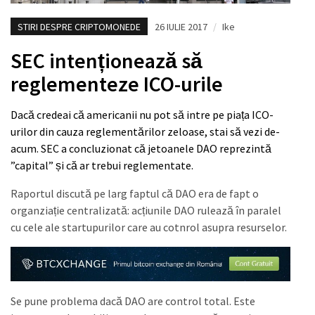
STIRI DESPRE CRIPTOMONEDE
26 IULIE 2017
/
Ike
SEC intenționează să
reglementeze ICO-urile
Dacă credeai că americanii nu pot să intre pe piața ICO-
urilor din cauza reglementărilor zeloase, stai să vezi de-
acum. SEC a concluzionat că jetoanele DAO reprezintă
”capital” și că ar trebui reglementate.
Raportul discută pe larg faptul că DAO era de fapt o
organziație centralizată: acțiunile DAO rulează în paralel
cu cele ale startupurilor care au cotnrol asupra resurselor.
Se pune problema dacă DAO are control total. Este