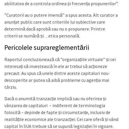
abilitatea de a controla ordinea și frecvența propunerilor”.
”Curatorii au o putere imensă” a spus acesta. Alt curator a
anunțat public care sunt criteriile lui subiective care
determină dacă aprobă sau nu o propunere. Printre
criterii se numără și…etica personală.
Pericolele suprareglementării
Raportul concluzionează că ”organizațiile virtuale” și cei
interesați să investească în ele ar trebui să acționeze
precaut. Au spus că unele dintre aceste capitaluri nou-
descoperite ar putea să aibă probleme cu agenția mai
târziu.
Dacă o anumită tranzacție implică sau nu oferirea și
vânzarea de capitaluri – indiferent de terminologia
folosită – depinde de fapte și circumstanțe, inclusiv de
realitățile economice ale tranzacției. Cei care oferă și vând
capital în SUA trebuie să se supună legislației în vigoare.