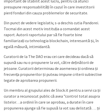
important de stabilit acest lucru, pentru că atunci
presupune responsabilități în cazul în care investitorii
pierd fonduri din cauza problemelor de securitate.
Din punct de vedere legislativ, s-a deschis cutia Pandorei.
Tocmai din acest motiv instituția a comandat acest
raport. Autorii raportului par să fie foarte bine
familiarizați cu tehnologia blockchain, interesantă și, în
egală măsură, intimidantă.
Curatorii de la The DAO erau cei care decideau dacă să
supună sau nu o propunere la vot, către deținătorii de
jetoane. Curatorii determinau de asemenea și ordinea și
frecvența propunerilor și puteau impune criterii subiective
legate de aprobarea propunerii.
Un membru al grupului ales de Slock.it pentru a servi ca și
curator a recunoscut public că avea ”control total asupra
listelor…a ordinii în care se aprobau, a duratei în care
propunerea ajunge să fie supusă la vot sau delistată … și