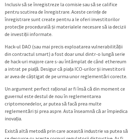
Inclusiv să se înregistreze la comisie sau să se califice
pentru scutirea de înregistrare. Aceste cerințe de
înregistrare sunt create pentru a le oferi investitorilor
protecție procedurală și materialele necesare să ia decizii
de investiții informate.
Hack-ul DAO (sau mai precis exploatarea vulnerabilității
din contractul smart) a fost doar unul dintr-o lungă serie
de hack-uri majore care s-au întâmplat de când ethereum
a intrat pe piață. Desigur că piața ICO-urilor și investitorii
ar avea de câștigat de pe urma unor reglementări corecte.
Un argument perfect rațional ar fi însă că din moment ce
guvernul este destul de nou în reglementarea
criptomonedelor, ar putea să facă prea multe
reglementări și prea aspre. Asta înseamnă că ar împiedica
inovația.
Există altă metodă prin care această industrie va putea să
se descurce cu aceste corpuri regulatorii distructive. Ar fi