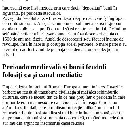
Interesantă este însă metoda prin care dacii ”depozitau” banii în
siguranță, pe perioada atacurilor.
Povești din secolul al XVI-lea vorbesc despre daci care își îngropau
comorile sub râuri. Aceștia schimbau cursul unei ape, își îngropau
avuția sub albia sa, apoi lăsau râul să își reia traseul inițial, făcând un
seif atât de eficient încât s-ar spune că au fost descoperite abia cu
1500 de ani mai târziu. Astfel de descoperiri s-au făcut și înainte de
revoluție, însă în haosul și corupția acelei perioade, o mare parte s-au
pierdut ori au fost vândute pe piața occidentală unor colecționari
privați.
Perioada medievală și banii feudali
folosiți ca și canal mediatic
După căderea Impreiului Roman, Europa a intrat în haos. Invaziile
barbare au reușit să transforme civilizația și mai ales schimburile
culturale, care se făceau din ce în ce mai greu într-o perioadă în care
drumurile erau mai nesigure ca niciodată. În întreaga Europă au
apărut lorzi feudali, care promiteau protecție militară în schimbul
resurselor. Pentru a-și stabiliza și mai bine influența în zonă, aceștia
au preluat cu timpul și supremația economică, emițând monede din
aur sau din argint cu înscrisurile casei feudale.