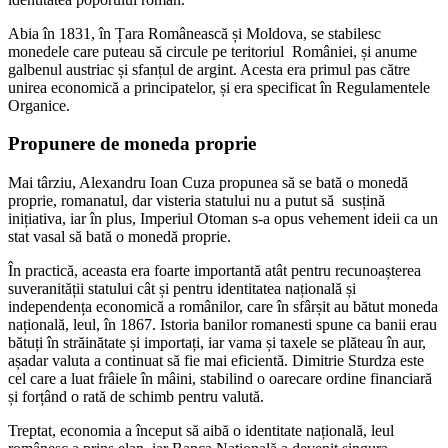
Abia în 1831, în Țara Românească și Moldova, se stabilesc
monedele care puteau să circule pe teritoriul României, și anume
galbenul austriac și sfanțul de argint. Acesta era primul pas către
unirea economică a principatelor, și era specificat în Regulamentele
Organice.
Propunere de moneda proprie
Mai târziu, Alexandru Ioan Cuza propunea să se bată o monedă
proprie, romanatul, dar visteria statului nu a putut să susțină
inițiativa, iar în plus, Imperiul Otoman s-a opus vehement ideii ca un
stat vasal să bată o monedă proprie.
În practică, aceasta era foarte importantă atât pentru recunoașterea
suveranității statului cât și pentru identitatea națională și
independența economică a românilor, care în sfârșit au bătut moneda
națională, leul, în 1867. Istoria banilor romanesti spune ca banii erau
bătuți în străinătate și importați, iar vama și taxele se plăteau în aur,
așadar valuta a continuat să fie mai eficientă. Dimitrie Sturdza este
cel care a luat frâiele în mâini, stabilind o oarecare ordine financiară
și forțând o rată de schimb pentru valută.
Treptat, economia a început să aibă o identitate națională, leul