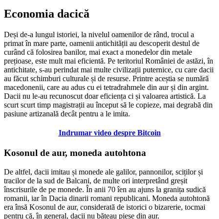
Economia dacică
Deși de-a lungul istoriei, la nivelul oamenilor de rând, trocul a
primat în mare parte, oamenii antichității au descoperit destul de
curând că folosirea banilor, mai exact a monedelor din metale
prețioase, este mult mai eficientă. Pe teritoriul României de astăzi, în
antichitate, s-au perindat mai multe civilizații puternice, cu care dacii
au făcut schimburi culturale și de resurse. Printre aceștia se numără
macedonenii, care au adus cu ei tetradrahmele din aur și din argint.
Dacii nu le-au recunoscut doar eficiența ci și valoarea artistică. La
scurt scurt timp magistrații au început să le copieze, mai degrabă din
pasiune artizanală decât pentru a le imita.
Indrumar video despre Bitcoin
Kosonul de aur, moneda autohtona
De altfel, dacii imitau și monede ale galilor, pannonilor, sciților și
tracilor de la sud de Balcani, de multe ori interpretând greșit
înscrisurile de pe monede. În anii 70 îen au ajuns la granița sudică
romanii, iar în Dacia dinarii romani republicani. Moneda autohtonă
era însă Kosonul de aur, considerată de istorici o bizarerie, tocmai
pentru că, în general, dacii nu băteau piese din aur.