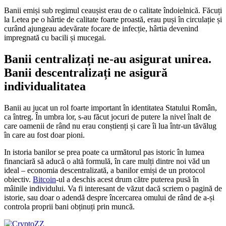
Banii emiși sub regimul ceaușist erau de o calitate îndoielnică. Făcuți
la Letea pe o hârtie de calitate foarte proastă, erau puși în circulație și
curând ajungeau adevărate focare de infecție, hârtia devenind
impregnată cu bacili și mucegai.
Banii centralizați ne-au asigurat unirea.
Banii descentralizați ne asigură
individualitatea
Banii au jucat un rol foarte important în identitatea Statului Român,
ca întreg. În umbra lor, s-au făcut jocuri de putere la nivel înalt de
care oamenii de rând nu erau conștienți și care îi lua într-un tăvălug
în care au fost doar pioni.
In istoria banilor se prea poate ca următorul pas istoric în lumea
financiară să aducă o altă formulă, în care mulți dintre noi văd un
ideal – economia descentralizată, a banilor emiși de un protocol
obiectiv.
Bitcoin
-ul a deschis acest drum către puterea pusă în
mâinile individului. Va fi interesant de văzut dacă scriem o pagină de
istorie, sau doar o adendă despre încercarea omului de rând de a-și
controla proprii bani obținuți prin muncă.