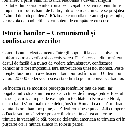
românesc a prins elan, iar Banca Națională a devenit singura
instituție din istoria banilor romanesti, capabilă să emită bani. Între
timp s-au introdus banii de hârtie, într-o perioadă în care se pregătea
războiul de independență. Războaiele mondiale erau deja presimțite,
iar nevoia de bani ieftini și cu putere de cumpărare crescuse.
Istoria banilor – Comunismul și
confiscarea averilor
Comunismul a vizat aducerea întregii populații la același nivel, o
uniformizare a averilor și colectivizarea. Dacă aceasta din urmă era
destul de facilă din punct de vedere administrativ, confiscarea
banilor ar fi fost imposibilă fără introducerea unei noi monezi. Peste
noapte, fără nici un avertisment, banii au fost înlocuiți. Un leu nou
valora 20 000 de lei vechi și exista o limită pentru conversia banilor.
Se încerca să se modifice percepția românilor față de bani, iar
bogăția individuală nu mai exista, ci ținea de întreaga patrie. Idealul
marxist, care s-a impus de exemplu în totalitate în Korea de Nord,
era ca banii să nu mai existe deloc, însă în România a dispărut doar
valuta. Istoria banilor spune, dacă leul românesc putea să-ți cumpere
o Dacie sau un televizor pe care îl primeai în câțiva ani, ori te
trimitea în vacanță la băi, posesia dolarului american te trimitea ori în
pușcărie ori la muncă silnică în folosul patriei.