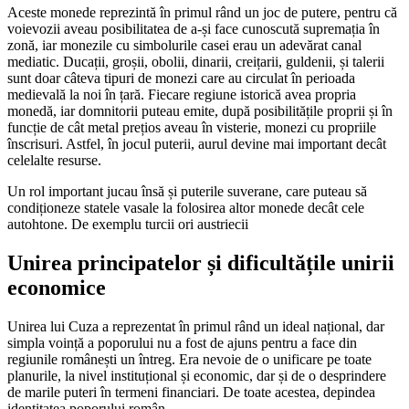
Aceste monede reprezintă în primul rând un joc de putere, pentru că
voievozii aveau posibilitatea de a-și face cunoscută supremația în
zonă, iar monezile cu simbolurile casei erau un adevărat canal
mediatic. Ducații, groșii, obolii, dinarii, creițarii, guldenii, și talerii
sunt doar câteva tipuri de monezi care au circulat în perioada
medievală la noi în țară. Fiecare regiune istorică avea propria
monedă, iar domnitorii puteau emite, după posibilitățile proprii și în
funcție de cât metal prețios aveau în visterie, monezi cu propriile
înscrisuri. Astfel, în jocul puterii, aurul devine mai important decât
celelalte resurse.
Un rol important jucau însă și puterile suverane, care puteau să
condiționeze statele vasale la folosirea altor monede decât cele
autohtone. De exemplu turcii ori austriecii
Unirea principatelor și dificultățile unirii
economice
Unirea lui Cuza a reprezentat în primul rând un ideal național, dar
simpla voință a poporului nu a fost de ajuns pentru a face din
regiunile românești un întreg. Era nevoie de o unificare pe toate
planurile, la nivel instituțional și economic, dar și de o desprindere
de marile puteri în termeni financiari. De toate acestea, depindea
identitatea poporului român.