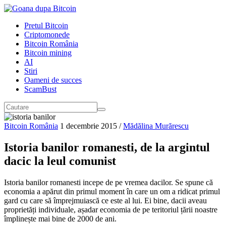
Pretul Bitcoin
Criptomonede
Bitcoin România
Bitcoin mining
AI
Stiri
Oameni de succes
ScamBust
Bitcoin România
1 decembrie 2015
/
Mădălina Murărescu
Istoria banilor romanesti, de la argintul
dacic la leul comunist
Istoria banilor romanesti incepe de pe vremea dacilor. Se spune că
economia a apărut din primul moment în care un om a ridicat primul
gard cu care să împrejmuiască ce este al lui. Ei bine, dacii aveau
proprietăți individuale, așadar economia de pe teritoriul țării noastre
împlinește mai bine de 2000 de ani.