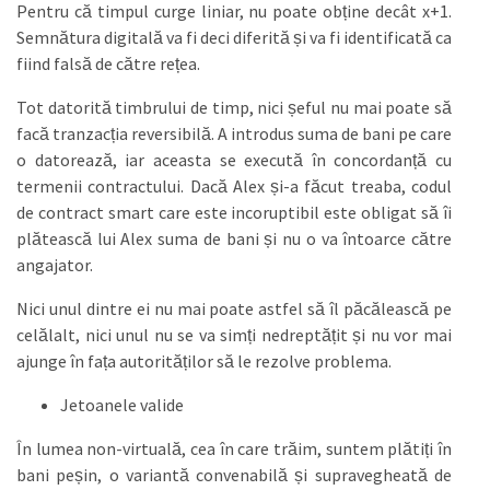
Pentru că timpul curge liniar, nu poate obține decât x+1.
Semnătura digitală va fi deci diferită și va fi identificată ca
fiind falsă de către rețea.
Tot datorită timbrului de timp, nici șeful nu mai poate să
facă tranzacția reversibilă. A introdus suma de bani pe care
o datorează, iar aceasta se execută în concordanță cu
termenii contractului. Dacă Alex și-a făcut treaba, codul
de contract smart care este incoruptibil este obligat să îi
plătească lui Alex suma de bani și nu o va întoarce către
angajator.
Nici unul dintre ei nu mai poate astfel să îl păcălească pe
celălalt, nici unul nu se va simți nedreptățit și nu vor mai
ajunge în fața autorităților să le rezolve problema.
Jetoanele valide
În lumea non-virtuală, cea în care trăim, suntem plătiți în
bani peșin, o variantă convenabilă și supravegheată de