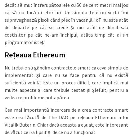
decât să mut întrerupătoarele cu 50 de centimetri mai jos
ca să nu facă ei eforturi. Un simplu telefon vechi îmi
supraveghează pisoii când plec în vacanță. IoT nu este atât
de departe pe cât se crede și nici atât de dificil sau
costisitor pe cât ne-am închipui, atâta timp cât ai un
programator isteț.
Rețeaua Ethereum
Nu trebuie să gândim contractele smart ca ceva simplu de
implementat și care nu se face pentru că nu există
suficientă voință. Este un proces dificil, care implică mai
multe aspecte și care trebuie testat și șlefuit, pentru a
vedea ce probleme pot apărea.
Cea mai importantă încercare de a crea contracte smart
este cea făcută de The DAO pe rețeaua Ethereum a lui
Vitalik Buterin. Chiar dacă aceasta a eșuat, este interesant
de văzut ce i-a lipsit și de ce nu a funcționat.