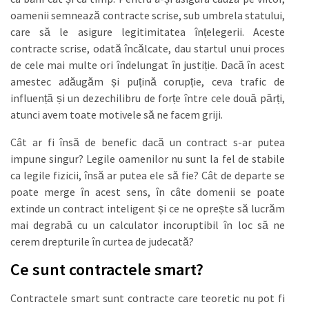
oamenii semnează contracte scrise, sub umbrela statului,
care să le asigure legitimitatea înțelegerii. Aceste
contracte scrise, odată încălcate, dau startul unui proces
de cele mai multe ori îndelungat în justiție. Dacă în acest
amestec adăugăm și puțină corupție, ceva trafic de
influență și un dezechilibru de forțe între cele două părți,
atunci avem toate motivele să ne facem griji.
Cât ar fi însă de benefic dacă un contract s-ar putea
impune singur? Legile oamenilor nu sunt la fel de stabile
ca legile fizicii, însă ar putea ele să fie? Cât de departe se
poate merge în acest sens, în câte domenii se poate
extinde un contract inteligent și ce ne oprește să lucrăm
mai degrabă cu un calculator incoruptibil în loc să ne
cerem drepturile în curtea de judecată?
Ce sunt contractele smart?
Contractele smart sunt contracte care teoretic nu pot fi