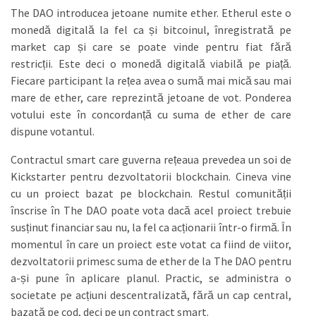
The DAO introducea jetoane numite ether. Etherul este o
monedă digitală la fel ca și bitcoinul, înregistrată pe
market cap și care se poate vinde pentru fiat fără
restricții. Este deci o monedă digitală viabilă pe piață.
Fiecare participant la rețea avea o sumă mai mică sau mai
mare de ether, care reprezintă jetoane de vot. Ponderea
votului este în concordanță cu suma de ether de care
dispune votantul.
Contractul smart care guverna rețeaua prevedea un soi de
Kickstarter pentru dezvoltatorii blockchain. Cineva vine
cu un proiect bazat pe blockchain. Restul comunității
înscrise în The DAO poate vota dacă acel proiect trebuie
susținut financiar sau nu, la fel ca acționarii într-o firmă. În
momentul în care un proiect este votat ca fiind de viitor,
dezvoltatorii primesc suma de ether de la The DAO pentru
a-și pune în aplicare planul. Practic, se administra o
societate pe acțiuni descentralizată, fără un cap central,
bazată pe cod, deci pe un contract smart.