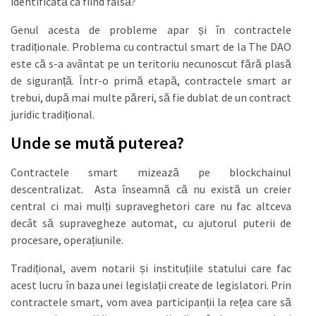
identificată ca fiind falsă?
Genul acesta de probleme apar și în contractele
tradiționale. Problema cu contractul smart de la The DAO
este că s-a avântat pe un teritoriu necunoscut fără plasă
de siguranță. Într-o primă etapă, contractele smart ar
trebui, după mai multe păreri, să fie dublat de un contract
juridic tradițional.
Unde se mută puterea?
Contractele smart mizează pe blockchainul
descentralizat. Asta înseamnă că nu există un creier
central ci mai mulți supraveghetori care nu fac altceva
decât să supravegheze automat, cu ajutorul puterii de
procesare, operațiunile.
Tradițional, avem notarii și instituțiile statului care fac
acest lucru în baza unei legislații create de legislatori. Prin
contractele smart, vom avea participanții la rețea care să