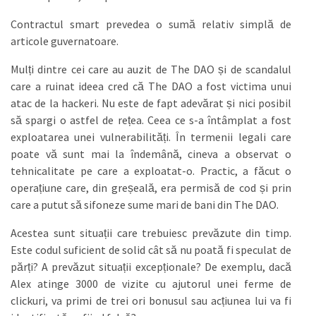
Contractul smart prevedea o sumă relativ simplă de
articole guvernatoare.
Mulți dintre cei care au auzit de The DAO și de scandalul
care a ruinat ideea cred că The DAO a fost victima unui
atac de la hackeri. Nu este de fapt adevărat și nici posibil
să spargi o astfel de rețea. Ceea ce s-a întâmplat a fost
exploatarea unei vulnerabilități. În termenii legali care
poate vă sunt mai la îndemână, cineva a observat o
tehnicalitate pe care a exploatat-o. Practic, a făcut o
operațiune care, din greșeală, era permisă de cod și prin
care a putut să sifoneze sume mari de bani din The DAO.
Acestea sunt situații care trebuiesc prevăzute din timp.
Este codul suficient de solid cât să nu poată fi speculat de
părți? A prevăzut situații excepționale? De exemplu, dacă
Alex atinge 3000 de vizite cu ajutorul unei ferme de
clickuri, va primi de trei ori bonusul sau acțiunea lui va fi