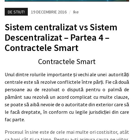
DE STIUT!
19 DECEMBRIE 2016
/
Ike
Sistem centralizat vs Sistem
Descentralizat – Partea 4 –
Contractele Smart
Contractele Smart
Unul dintre rolurile importante și vechi ale unei autorități
centrale este să rezolve conflictele între părți. Fie că două
persoane au de rezolvat o dispută pentru o palmă de
pământ sau rezolvă un acord complicat cu multe clauze,
se poate să aibă nevoie de o autoritate din exterior care să
le facă dreptate, în conform cu legile jurisdicției din care
fac parte.
Procesul în sine este de cele mai multe ori costisitor, atât
ca bani cât și ca timp. Pentru a-și asigura cauza pe viitor,