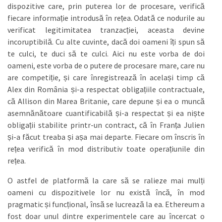
dispozitive care, prin puterea lor de procesare, verifică
fiecare informație introdusă în rețea. Odată ce nodurile au
verificat legitimitatea tranzacției, aceasta devine
incoruptibilă. Cu alte cuvinte, dacă doi oameni îți spun să
te culci, te duci să te culci. Aici nu este vorba de doi
oameni, este vorba de o putere de procesare mare, care nu
are competiție, și care înregistrează în același timp că
Alex din România și-a respectat obligațiile contractuale,
că Allison din Marea Britanie, care depune și ea o muncă
asemnănătoare cuantificabilă și-a respectat și ea niște
obligații stabilite printr-un contract, că în Franța Julien
și-a făcut treaba și așa mai departe. Fiecare om înscris în
rețea verifică în mod distributiv toate operațiunile din
rețea.
O astfel de platformă la care să se ralieze mai mulți
oameni cu dispozitivele lor nu există încă, în mod
pragmatic și funcțional, însă se lucrează la ea. Ethereum a
fost doar unul dintre experimentele care au încercat o