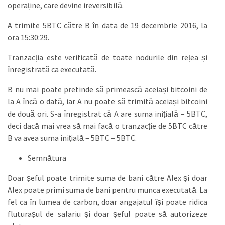
operaține, care devine ireversibilă.
A trimite 5BTC către B în data de 19 decembrie 2016, la
ora 15:30:29.
Tranzacția este verificată de toate nodurile din rețea și
înregistrată ca executată.
B nu mai poate pretinde să primească aceiași bitcoini de
la A încă o dată, iar A nu poate să trimită aceiași bitcoini
de două ori. S-a înregistrat că A are suma inițială – 5BTC,
deci dacă mai vrea să mai facă o tranzacție de 5BTC către
B va avea suma inițială – 5BTC – 5BTC.
Semnătura
Doar șeful poate trimite suma de bani către Alex și doar
Alex poate primi suma de bani pentru munca executată. La
fel ca în lumea de carbon, doar angajatul își poate ridica
fluturașul de salariu și doar șeful poate să autorizeze