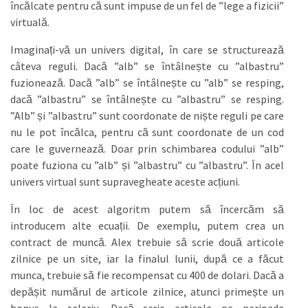
încălcate pentru că sunt impuse de un fel de ”lege a fizicii”
virtuală.
Imaginați-vă un univers digital, în care se structurează
câteva reguli. Dacă ”alb” se întâlnește cu ”albastru”
fuzionează. Dacă ”alb” se întâlnește cu ”alb” se resping,
dacă ”albastru” se întâlnește cu ”albastru” se resping.
”Alb” și ”albastru” sunt coordonate de niște reguli pe care
nu le pot încălca, pentru că sunt coordonate de un cod
care le guvernează. Doar prin schimbarea codului ”alb”
poate fuziona cu ”alb” și ”albastru” cu ”albastru”. În acel
univers virtual sunt supravegheate aceste acțiuni.
În loc de acest algoritm putem să încercăm să
introducem alte ecuații. De exemplu, putem crea un
contract de muncă. Alex trebuie să scrie două articole
zilnice pe un site, iar la finalul lunii, după ce a făcut
munca, trebuie să fie recompensat cu 400 de dolari. Dacă a
depășit numărul de articole zilnice, atunci primește un