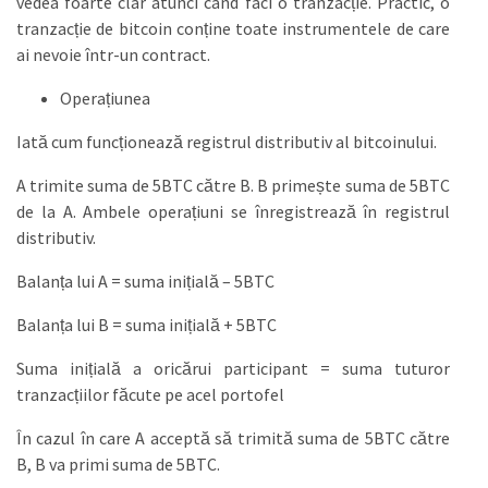
vedea foarte clar atunci când faci o tranzacție. Practic, o
tranzacție de bitcoin conține toate instrumentele de care
ai nevoie într-un contract.
Operațiunea
Iată cum funcționează registrul distributiv al bitcoinului.
A trimite suma de 5BTC către B. B primește suma de 5BTC
de la A. Ambele operațiuni se înregistrează în registrul
distributiv.
Balanța lui A = suma inițială – 5BTC
Balanța lui B = suma inițială + 5BTC
Suma inițială a oricărui participant = suma tuturor
tranzacțiilor făcute pe acel portofel
În cazul în care A acceptă să trimită suma de 5BTC către
B, B va primi suma de 5BTC.