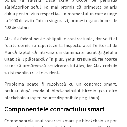
bonus la salariu. Dacă scrie articole pe perioada
sărbătorilor șeful i-a mai promis că primește salariu
dublu pentru ziua respectivă. În momentul în care ajunge
la 1000 de vizite într-o singură zi, primește și un bonus de
400 de dolari.
Alex își îndeplinește obligațiile contractuale, dar va fi el
foarte dornic să raporteze la Inspectoratul Teritorial de
Muncă faptul că într-una din duminici a lucrat și șeful a
uitat să îl plătească ? În plus, șeful trebuie să fie foarte
atent să urmărească activitatea lui Alex, iar Alex trebuie
să își mențină și el o evidență.
Problema poate fi rezolvată cu un contract smart,
preluat după modelul blockchainului bitcoin (sau alte
blockchainuri open-source disponibile pe github).
Componentele contractului smart
Componentele unui contract smart pe blockchain se pot