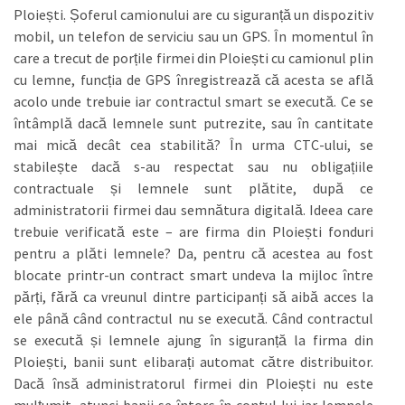
Ploiești. Șoferul camionului are cu siguranță un dispozitiv
mobil, un telefon de serviciu sau un GPS. În momentul în
care a trecut de porțile firmei din Ploiești cu camionul plin
cu lemne, funcția de GPS înregistrează că acesta se află
acolo unde trebuie iar contractul smart se execută. Ce se
întâmplă dacă lemnele sunt putrezite, sau în cantitate
mai mică decât cea stabilită? În urma CTC-ului, se
stabilește dacă s-au respectat sau nu obligațiile
contractuale și lemnele sunt plătite, după ce
administratorii firmei dau semnătura digitală. Ideea care
trebuie verificată este – are firma din Ploiești fonduri
pentru a plăti lemnele? Da, pentru că acestea au fost
blocate printr-un contract smart undeva la mijloc între
părți, fără ca vreunul dintre participanți să aibă acces la
ele până când contractul nu se execută. Când contractul
se execută și lemnele ajung în siguranță la firma din
Ploiești, banii sunt elibarați automat către distribuitor.
Dacă însă administratorul firmei din Ploiești nu este