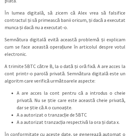
plata.
În lumea digitală, să zicem că Alex vrea să falsifice
contractul și să primească banii oricum, și dacă a executat
munca și dacă nu a executat-o.
Semnătura digitală evită această problemă și explicam
cum se face această operațiune în articolul despre votul
electronic.
A trimite 5BTC către B, la o dată și oră fixă. A are acces la
cont printr-o parolă privată. Semnătura digitală este un
algoritm care verifică următoarele aspecte:
A are acces la cont pentru că a introdus o cheie
privată. Nu se știe care este această cheie privată,
dar se știe că A o cunoaște.
A a autorizat o tranzacție de 5BTC
A a autorizat tranzacția respectivă la ora și data x.
În conformitate cu aceste date, se generează automat o