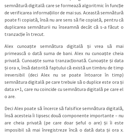
semnătură digitală care se formează algoritmic în funcție
de verificarea informațiilor de mai sus. Această semnătură
poate fi copiată, însă nu are sens să fie copiată, pentru că
duplicarea semnăturii nu înseamnă decât că s-a făcut o
tranzacție în trecut.
Alex cunoaște semnătura digitală și vrea să mai
primească o dată suma de bani. Alex nu cunoaște cheia
privată. Cunoaște suma tranzacționată. Cunoaște și data
și ora x, însă datorită faptului că există un timbru de timp
ireversibil (deci Alex nu se poate întoarce în timp)
semnătura digitală pe care trebuie să o duplice este ora și
data x+1, care nu coincide cu semnătura digitală pe care el
o are.
Deci Alex poate să încerce să falsifice semnătura digitală,
însă acesteia îi lipsesc două componente importante – nu
are cheia privată (pe care doar șeful o are) și îi este
imposibil să mai înregistreze încă o dată data și ora x.