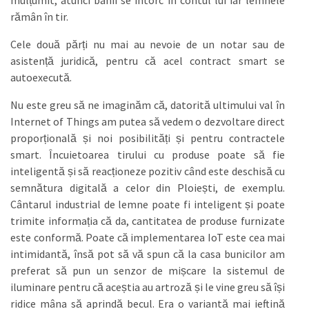
mulțumit, atunci banii se întorc în contul lui iar lemnele
rămân în tir.
Cele două părți nu mai au nevoie de un notar sau de
asistență juridică, pentru că acel contract smart se
autoexecută.
Nu este greu să ne imaginăm că, datorită ultimului val în
Internet of Things am putea să vedem o dezvoltare direct
proporțională și noi posibilități și pentru contractele
smart. Încuietoarea tirului cu produse poate să fie
inteligentă și să reacționeze pozitiv când este deschisă cu
semnătura digitală a celor din Ploiești, de exemplu.
Cântarul industrial de lemne poate fi inteligent și poate
trimite informația că da, cantitatea de produse furnizate
este conformă. Poate că implementarea IoT este cea mai
intimidantă, însă pot să vă spun că la casa bunicilor am
preferat să pun un senzor de mișcare la sistemul de
iluminare pentru că aceștia au artroză și le vine greu să își
ridice mâna să aprindă becul. Era o variantă mai ieftină