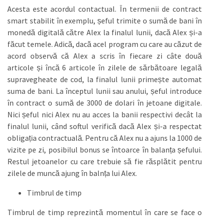
Acesta este acordul contactual. În termenii de contract
smart stabilit în exemplu, șeful trimite o sumă de bani în
monedă digitală către Alex la finalul lunii, dacă Alex și-a
făcut temele. Adică, dacă acel program cu care au căzut de
acord observă că Alex a scris în fiecare zi câte două
articole și încă 6 articole în zilele de sărbătoare legală
supravegheate de cod, la finalul lunii primește automat
suma de bani. La începtul lunii sau anului, șeful introduce
în contract o sumă de 3000 de dolari în jetoane digitale.
Nici șeful nici Alex nu au acces la banii respectivi decât la
finalul lunii, când softul verifică dacă Alex și-a respectat
obligația contractuală. Pentru că Alex nu a ajuns la 1000 de
vizite pe zi, posibilul bonus se întoarce în balanța șefului.
Restul jetoanelor cu care trebuie să fie răsplătit pentru
zilele de muncă ajung în balnța lui Alex.
Timbrul de timp
Timbrul de timp reprezintă momentul în care se face o