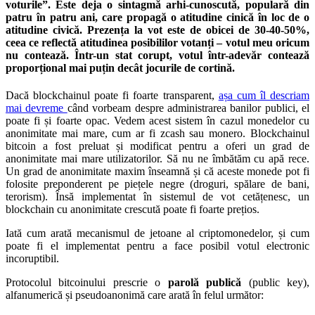
voturile”. Este deja o sintagmă arhi-cunoscută, populară din
patru în patru ani, care propagă o atitudine cinică în loc de o
atitudine civică. Prezența la vot este de obicei de 30-40-50%,
ceea ce reflectă atitudinea posibililor votanți – votul meu oricum
nu contează. Într-un stat corupt, votul într-adevăr contează
proporțional mai puțin decât jocurile de cortină.
Dacă blockchainul poate fi foarte transparent,
așa cum îl descriam
mai devreme
când vorbeam despre administrarea banilor publici, el
poate fi și foarte opac. Vedem acest sistem în cazul monedelor cu
anonimitate mai mare, cum ar fi zcash sau monero. Blockchainul
bitcoin a fost preluat și modificat pentru a oferi un grad de
anonimitate mai mare utilizatorilor. Să nu ne îmbătăm cu apă rece.
Un grad de anonimitate maxim înseamnă și că aceste monede pot fi
folosite preponderent pe piețele negre (droguri, spălare de bani,
terorism). Însă implementat în sistemul de vot cetățenesc, un
blockchain cu anonimitate crescută poate fi foarte prețios.
Iată cum arată mecanismul de jetoane al criptomonedelor, și cum
poate fi el implementat pentru a face posibil votul electronic
incoruptibil.
Protocolul bitcoinului prescrie o
parolă publică
(public key),
alfanumerică și pseudoanonimă care arată în felul următor: