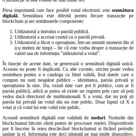
Piesa importantă care face posibil votul electronic este
semnătura
digitală
. Semnătura este diferită pentru fiecare tranzacție pe
blockchain și are următoarele componente:
Utilizatorul a introdus o parolă publică.
Utilizatorul a accesat contul cu o parolă privată.
Utilizatorul a făcut o operațiune, într-un anumit moment din zi
(cu timbru de timp) – fie că este vorba despre o tranzacție de
valori sau de informația ”utilizatorul a votat”.
În funcție de aceste date, se generează o semnătură digitală unică.
Aceasta nu poate fi duplicată. Cu alte cuvinte, oricine poate vedea
semnătura pentru a o cataloga ca fiind validă, însă datele care o
compun nu sunt neapărat publice – identitatea, parola privată și
operațiunea în sine. Da, există date care pot fi publice, cum ar fi
parola publică, adică ar putea să existe un registru prin care să poți
vedea dacă directorul de multinațională X a votat, dar nu poți ști
parola lui privată iar votul său nu este public. Doar faptul că X a
votat și că votul lui este valid este public.
Această semnătură digitală este validată de
noduri
. Nodurile din
blockchainul bitcoin oferă putere de procesare rețelei. Dispozitivele
pot fi înscrise în rețea descărcând blockchainul și făcând periodic
update la el. Informația este deci păstrată pe mai multe dispozitive,