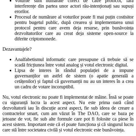
Voturile sunt numărate corect de către protocol, fără
interferențe din partea unor actori rău-intenționați sau supuși
erorilor.
Procesul de numărare al voturilor poate fi mai puțin costisitor
pentru bugetul public, după crearea și implementarea unui
protocol pentru care avem deja resurse, prin bunăvoința
dezvoltatorilor care au creat deja sisteme open-source la
diferite criptomonede.
Dezavantajele?
Analfabetismul informatic care presupune că trebuie să se
scadă fricțiunea între votul analog și votul electronic digital.
Lipsa de interes în rândul populației de a impune
guvernanților un astfel de sistem (o apatie generală a
cetățenilor) și faptul că guvernanții nu au un interes în a crea
un cadru de votare incoruptibil.
Nu, votul electronic nu poate fi implementat de mâine. Însă se poate
cu siguranță lucra la acest aspect. Nu este prima oară când
dezvoltatorii iau în discuție acest aspect, fie sub ideea de creare a
contractelor smart, cum am văzut în The DAO, care se baza pe
jetoane de vot, fie sub alte formule care pot fi folosite ca piese în
acest sistem. Important este că el poate funcționa și că singurul lucru
care stă între societatea civilă și votul electronic este bunăvoința.