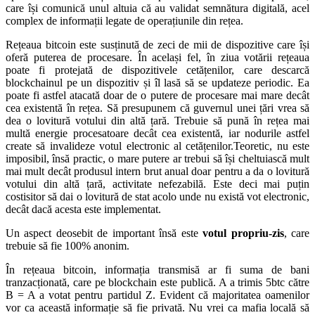
care își comunică unul altuia că au validat semnătura digitală, acel
complex de informații legate de operațiunile din rețea.
Rețeaua bitcoin este susținută de zeci de mii de dispozitive care își
oferă puterea de procesare. În același fel, în ziua votării rețeaua
poate fi protejată de dispozitivele cetățenilor, care descarcă
blockchainul pe un dispozitiv și îl lasă să se updateze periodic. Ea
poate fi astfel atacată doar de o putere de procesare mai mare decât
cea existentă în rețea. Să presupunem că guvernul unei țări vrea să
dea o lovitură votului din altă țară. Trebuie să pună în rețea mai
multă energie procesatoare decât cea existentă, iar nodurile astfel
create să invalideze votul electronic al cetățenilor.Teoretic, nu este
imposibil, însă practic, o mare putere ar trebui să își cheltuiască mult
mai mult decât produsul intern brut anual doar pentru a da o lovitură
votului din altă țară, activitate nefezabilă. Este deci mai puțin
costisitor să dai o lovitură de stat acolo unde nu există vot electronic,
decât dacă acesta este implementat.
Un aspect deosebit de important însă este
votul propriu-zis
, care
trebuie să fie 100% anonim.
În rețeaua bitcoin, informația transmisă ar fi suma de bani
tranzacționată, care pe blockchain este publică. A a trimis 5btc către
B = A a votat pentru partidul Z. Evident că majoritatea oamenilor
vor ca această informație să fie privată. Nu vrei ca mafia locală să