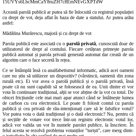
15UVYs6LbcMmCaY8ruZH7c8EmNEvGXPTdW
Această parolă publică ar putea să fie înlocuită cu registrul populației
cu drept de vot, deja aflat în baza de date a statului. Ar putea arăta
astfel:
Mădălina Murărescu, majoră și cu drept de vot
Parola publică este asociată cu o
parolă privată
, cunoscută doar de
utilizatorul de drept al contului. Fiecare cetățean primește parola
publică automat și parola privată generată automat dar creată de un
algoritm care o face secretă în rețea.
Ce se întâmplă însă cu analfabetismul informatic, adică acei oameni
care nu știu să utilizeze un dispozitiv? (vârstincii, oamenii din zona
rurală etc). Ei vor avea o parolă publică și o parolă privată, însă
poate că nu sunt capabili să se folosească de ea. Unii dintre ei vor
vota în continuare tradițional, alții se vor abține de la vot cu totul. De
obicei fricțiunile cele mai mari apar atunci când se întâlnește lumea
de carbon cu cea electronică. Le poate fi folosit contul cu parola
publică și cea privată de rău-intenționați care să le falsifice votul?
Vor putea vota o dată tradițional și o dată electronic? Nu, pentru că
și secțiile de votare vor trece într-un registru electronic votul lor,
adică vor valida un vot în numele parolei publice, la înscriere. În
felul acesta se rezolvă problema votanților ”turiști”, care merg dintr-
o jurisdicție în alta votând de mai multe ori.