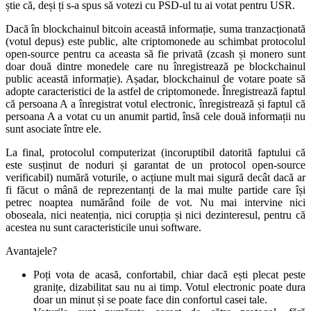
știe că, deși ți s-a spus să votezi cu PSD-ul tu ai votat pentru USR.
Dacă în blockchainul bitcoin această informație, suma tranzacționată
(votul depus) este public, alte criptomonede au schimbat protocolul
open-source pentru ca aceasta să fie privată (zcash și monero sunt
doar două dintre monedele care nu înregistrează pe blockchainul
public această informație). Așadar, blockchainul de votare poate să
adopte caracteristici de la astfel de criptomonede. Înregistrează faptul
că persoana A a înregistrat votul electronic, înregistrează și faptul că
persoana A a votat cu un anumit partid, însă cele două informații nu
sunt asociate între ele.
La final, protocolul computerizat (incoruptibil datorită faptului că
este susținut de noduri și garantat de un protocol open-source
verificabil) numără voturile, o acțiune mult mai sigură decât dacă ar
fi făcut o mână de reprezentanți de la mai multe partide care își
petrec noaptea numărând foile de vot. Nu mai intervine nici
oboseala, nici neatenția, nici corupția și nici dezinteresul, pentru că
acestea nu sunt caracteristicile unui software.
Avantajele?
Poți vota de acasă, confortabil, chiar dacă ești plecat peste
granițe, dizabilitat sau nu ai timp. Votul electronic poate dura
doar un minut și se poate face din confortul casei tale.