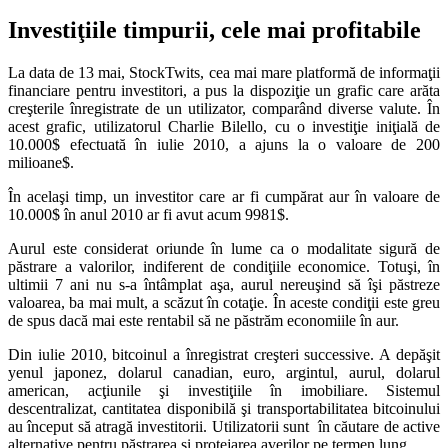
Investiţiile timpurii, cele mai profitabile
La data de 13 mai, StockTwits, cea mai mare platformă de informaţii
financiare pentru investitori, a pus la dispoziţie un grafic care arăta
creşterile înregistrate de un utilizator, comparând diverse valute. În
acest grafic, utilizatorul Charlie Bilello, cu o investiţie iniţială de
10.000$ efectuată în iulie 2010, a ajuns la o valoare de 200
milioane$.
În acelaşi timp, un investitor care ar fi cumpărat aur în valoare de
10.000$ în anul 2010 ar fi avut acum 9981$.
Aurul este considerat oriunde în lume ca o modalitate sigură de
păstrare a valorilor, indiferent de condiţiile economice. Totuşi, în
ultimii 7 ani nu s-a întâmplat aşa, aurul nereuşind să îşi păstreze
valoarea, ba mai mult, a scăzut în cotaţie. În aceste condiţii este greu
de spus dacă mai este rentabil să ne păstrăm economiile în aur.
Din iulie 2010, bitcoinul a înregistrat creşteri successive. A depăşit
yenul japonez, dolarul canadian, euro, argintul, aurul, dolarul
american, acţiunile şi investiţiile în imobiliare. Sistemul
descentralizat, cantitatea disponibilă şi transportabilitatea bitcoinului
au început să atragă investitorii. Utilizatorii sunt în căutare de active
alternative pentru păstrarea şi protejarea averilor pe termen lung.