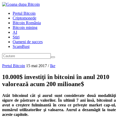
Pretul Bitcoin
Criptomonede
Bitcoin România
Bitcoin mining
AI
Stiri
Oameni de succes
ScamBust
Pretul Bitcoin
15 mai 2017
/
Ike
10.000$ investiţi în bitcoini în anul 2010
valorează acum 200 milioane$
Atât bitcoinul cât şi aurul sunt considerate două modalităţi
sigure de păstrare a valorilor. În ultimii 7 ani însă, bitcoinul a
avut o creştere fulminantă în ceea ce priveşte market cap-ul,
numărul utilizatorilor şi valoarea. Aurul a dezamăgit la toate
aceste capitole.