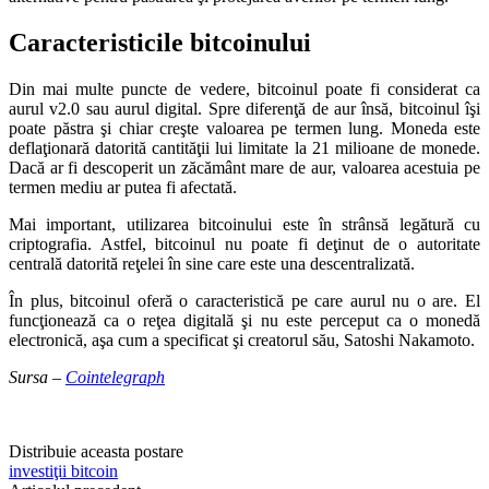
Caracteristicile bitcoinului
Din mai multe puncte de vedere, bitcoinul poate fi considerat ca
aurul v2.0 sau aurul digital. Spre diferenţă de aur însă, bitcoinul îşi
poate păstra şi chiar creşte valoarea pe termen lung. Moneda este
deflaţionară datorită cantităţii lui limitate la 21 milioane de monede.
Dacă ar fi descoperit un zăcământ mare de aur, valoarea acestuia pe
termen mediu ar putea fi afectată.
Mai important, utilizarea bitcoinului este în strânsă legătură cu
criptografia. Astfel, bitcoinul nu poate fi deţinut de o autoritate
centrală datorită reţelei în sine care este una descentralizată.
În plus, bitcoinul oferă o caracteristică pe care aurul nu o are. El
funcţionează ca o reţea digitală şi nu este perceput ca o monedă
electronică, aşa cum a specificat şi creatorul său, Satoshi Nakamoto.
Sursa –
Cointelegraph
Distribuie aceasta postare
investiţii bitcoin