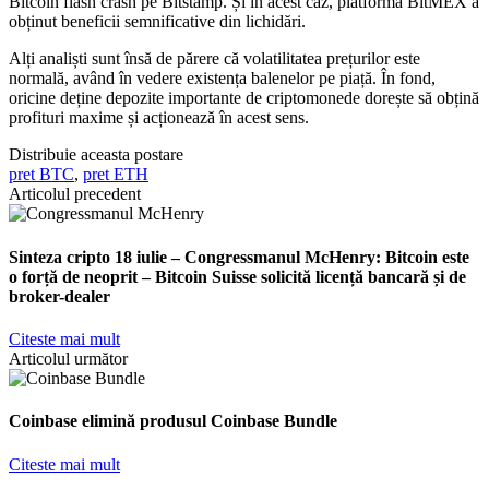
Bitcoin flash crash pe Bitstamp. Și în acest caz, platforma BitMEX a
obținut beneficii semnificative din lichidări.
Alți analiști sunt însă de părere că volatilitatea prețurilor este
normală, având în vedere existența balenelor pe piață. În fond,
oricine deține depozite importante de criptomonede dorește să obțină
profituri maxime și acționează în acest sens.
Distribuie aceasta postare
pret BTC
,
pret ETH
Articolul precedent
Sinteza cripto 18 iulie – Congressmanul McHenry: Bitcoin este
o forță de neoprit – Bitcoin Suisse solicită licență bancară și de
broker-dealer
Citeste mai mult
Articolul următor
Coinbase elimină produsul Coinbase Bundle
Citeste mai mult