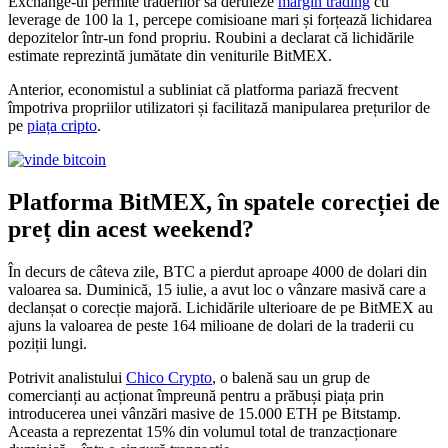
Exchange-ul permite traderilor să deruleze
margin trading
cu
leverage de 100 la 1, percepe comisioane mari și forțează lichidarea
depozitelor într-un fond propriu. Roubini a declarat că lichidările
estimate reprezintă jumătate din veniturile BitMEX.
Anterior, economistul a subliniat că platforma pariază frecvent
împotriva propriilor utilizatori și facilitază manipularea prețurilor de
pe
piața cripto
.
Platforma BitMEX, în spatele corecției de
preț din acest weekend?
În decurs de câteva zile, BTC a pierdut aproape 4000 de dolari din
valoarea sa. Duminică, 15 iulie, a avut loc o vânzare masivă care a
declanșat o corecție majoră. Lichidările ulterioare de pe BitMEX au
ajuns la valoarea de peste 164 milioane de dolari de la traderii cu
poziții lungi.
Potrivit analistului
Chico Crypto
, o balenă sau un grup de
comercianți au acționat împreună pentru a prăbuși piața prin
introducerea unei vânzări masive de 15.000 ETH pe Bitstamp.
Aceasta a reprezentat 15% din volumul total de tranzacționare