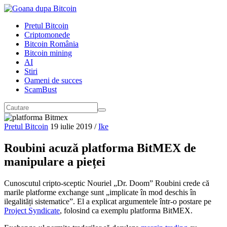
Pretul Bitcoin
Criptomonede
Bitcoin România
Bitcoin mining
AI
Stiri
Oameni de succes
ScamBust
Pretul Bitcoin
19 iulie 2019
/
Ike
Roubini acuză platforma BitMEX de
manipulare a pieței
Cunoscutul cripto-sceptic Nouriel „Dr. Doom” Roubini crede că
marile platforme exchange sunt „implicate în mod deschis în
ilegalități sistematice”. El a explicat argumentele într-o postare pe
Project Syndicate
, folosind ca exemplu platforma BitMEX.