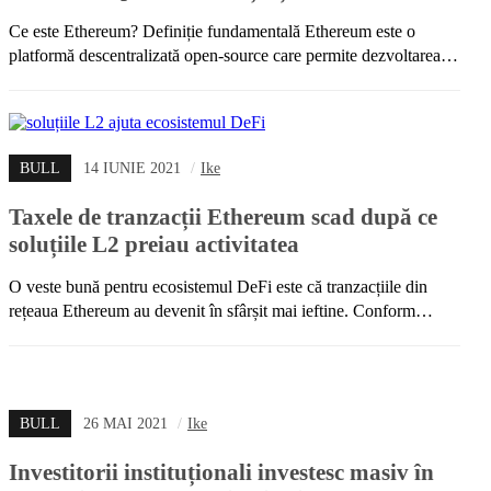
Ce este Ethereum? Definiție fundamentală Ethereum este o
platformă descentralizată open-source care permite dezvoltarea…
BULL
14 IUNIE 2021
/
Ike
Taxele de tranzacții Ethereum scad după ce
soluțiile L2 preiau activitatea
O veste bună pentru ecosistemul DeFi este că tranzacțiile din
rețeaua Ethereum au devenit în sfârșit mai ieftine. Conform…
BULL
26 MAI 2021
/
Ike
Investitorii instituționali investesc masiv în