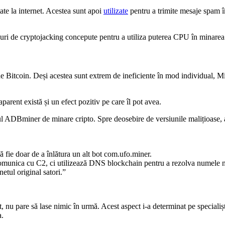
tate la internet. Acestea sunt apoi
utilizate
pentru a trimite mesaje spam î
-uri de cryptojacking concepute pentru a utiliza puterea CPU în minare
 Bitcoin. Deși acestea sunt extrem de ineficiente în mod individual, Mir
arent există și un efect pozitiv pe care îl pot avea.
ul ADBminer de minare cripto. Spre deosebire de versiunile malițioase, a
ă fie doar de a înlătura un alt bot com.ufo.miner.
a comunica cu C2, ci utilizează DNS blockchain pentru a rezolva numele 
netul original satori.”
nu pare să lase nimic în urmă. Acest aspect i-a determinat pe specialiști 
a.