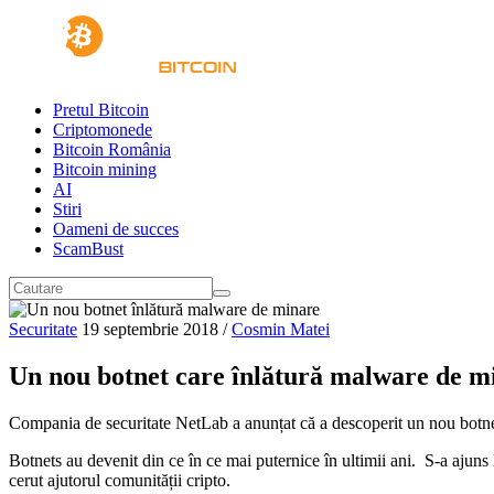
Pretul Bitcoin
Criptomonede
Bitcoin România
Bitcoin mining
AI
Stiri
Oameni de succes
ScamBust
Securitate
19 septembrie 2018
/
Cosmin Matei
Un nou botnet care înlătură malware de mi
Compania de securitate NetLab a anunțat că a descoperit un nou botn
Botnets au devenit din ce în ce mai puternice în ultimii ani. S-a ajun
cerut ajutorul comunității cripto.