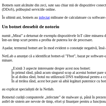
Botnets sunt alcătuite din zeci, sute sau chiar mii de dispozitive conec
(DDoS), prăbușind serviciile online.
În ultimii ani, botnets au
infectat
milioane de calculatoare cu software
Un botnet deosebit de notoriu
numit „Mirai” a deturnat de exemplu dispozitivele IoT către minarea de
într-un timp scurt pentru a profita de puterea lor de procesare.
Așadar, termenul botnet are în mod evident o conotație negativă, însă ap
NetLab a anunțat că a identificat botnet-ul ”Fbot”, bazat pe software-
minare.
„Există 3 aspecte interesante despre acest nou botnet:
În primul rând, până acum singurul scop al acestui botnet pare s
În al doilea rând, botul nu utilizează DNS tradițional pentru 
În al treilea rând, acest bot pare să aibă legături puternice cu bot
au explicat specialiștii de la Netlab.
Botnetul curăță computerele „infectate” de malware și, până în prezent, 
astfel de sistem are nevoie de timp, efort și finanțare pentru a funcțion