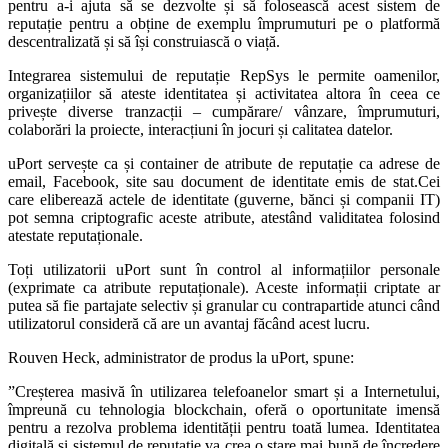
pentru a-i ajuta să se dezvolte și să folosească acest sistem de
reputație pentru a obține de exemplu împrumuturi pe o platformă
descentralizată și să își construiască o viață.
Integrarea sistemului de reputație RepSys le permite oamenilor,
organizațiilor să ateste identitatea și activitatea altora în ceea ce
privește diverse tranzacții – cumpărare/ vânzare, împrumuturi,
colaborări la proiecte, interacțiuni în jocuri și calitatea datelor.
uPort servește ca și container de atribute de reputație ca adrese de
email, Facebook, site sau document de identitate emis de stat.Cei
care eliberează actele de identitate (guverne, bănci și companii IT)
pot semna criptografic aceste atribute, atestând validitatea folosind
atestate reputaționale.
Toți utilizatorii uPort sunt în control al informațiilor personale
(exprimate ca atribute reputaționale). Aceste informații criptate ar
putea să fie partajate selectiv și granular cu contrapartide atunci când
utilizatorul consideră că are un avantaj făcând acest lucru.
Rouven Heck, administrator de produs la uPort, spune:
”Creșterea masivă în utilizarea telefoanelor smart și a Internetului,
împreună cu tehnologia blockchain, oferă o oportunitate imensă
pentru a rezolva problema identității pentru toată lumea. Identitatea
digitală și sistemul de reputație va crea o stare mai bună de încredere