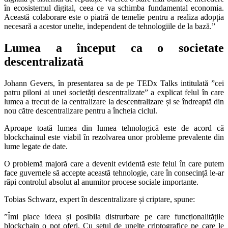
în ecosistemul digital, ceea ce va schimba fundamental economia.
Această colaborare este o piatră de temelie pentru a realiza adopția
necesară a acestor unelte, independent de tehnologiile de la bază.”
Lumea a început ca o societate
descentralizată
Johann Gevers, în presentarea sa de pe TEDx Talks intitulată ”cei
patru piloni ai unei societăți descentralizate” a explicat felul în care
lumea a trecut de la centralizare la descentralizare și se îndreaptă din
nou către descentralizare pentru a încheia ciclul.
Aproape toată lumea din lumea tehnologică este de acord că
blockchainul este viabil în rezolvarea unor probleme prevalente din
lume legate de date.
O problemă majoră care a devenit evidentă este felul în care putem
face guvernele să accepte această tehnologie, care în consecință le-ar
răpi controlul absolut al anumitor procese sociale importante.
Tobias Schwarz, expert în descentralizare și criptare, spune:
”Îmi place ideea și posibila distrurbare pe care funcționalitățile
blockchain o pot oferi. Cu setul de unelte criptografice pe care le