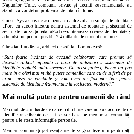
Națiunilor Unite, companii private și agenții guvernamentale au
stabilit că vor defini problema identității în lume.
ConsenSys a spus de asemenea că a dezvoltat o soluție de identitate
uPort, cu suport integrat pentru sistemul de reputație și sistemul de
securitate tranzacțională. uPort revoluționează crearea de identitate și
administrare pentru, posibil, 7,4 miliarde de oameni din lume.
Christian Lundkvist, arhitect de soft la uPort notează:
”
Sunt foarte încântat de această colaborare, care promite să
dezvolte radical influența și baza de utilizatori a sistemelor de
identitate digitală auto-suverane. Cu acest proiect, facem un pas
mare în a oferi mai multă putere oamenilor care au de suferit de pe
urma lipsei de identitate și vom avea un flux mai bun pentru
sistemele de identitate fragmentate în societatea modernă.
”
Mai multă putere pentru oamenii de rând
Mai mult de 2 miliarde de oameni din lume care nu au documente de
identificare eliberate de stat se vor baza pe membri ai comunității
pentru a le atesta informațiile personale.
Membrii comunități pot esențialmente să garanteze unii pentru alții