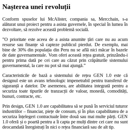
Nașterea unei revoluții
Conform spuselor lui McAlister, compania sa, Mercchain, s-a
alăturat unui proiect pentru a asista guvernele, în special în lumea în
dezvoltare, să rezolve această problemă socială.
”O prioritate este aceea de a asista anumite țări care nu au acum
resurse sau finanțe să capteze publicul pierdut. De exemplu, mai
bine de 30% din populația din Peru nu se află nici măcar în bazele
de date guvernamentale. Vom oferi această rețea gratuit, prinzându-i
pentru prima dată pe cei care au căzut prin crăpăturile sistemului
guvernamental, la care nu pot să mai ajungă.”
Caracteristicile de bază a sistemului de rețea GEN 1.0 este că
designul este un avans tehnologic impenetrabil pentru transferul de
siguranță a datelor. De asemenea, are abilitatea integrată pentru a
securiza toate tipurile de tranzacții de valoar, monedă, comodități,
bunuri, contracte, etc.
Prin design, GEN 1.0 are capabilitatea să se pună în serviciul tuturor
industriilor – financiar, piețe de consum, și în plus capabilitatea de a
securiza înțelegeri contractuale între două sau mai multe părți. GEN
1.0 oferă și o poartă pentru a îi capta pe mulți dintre cei care nu sunt
deocamdată înregistrați în nici o rețea financiară sau de alt tip.