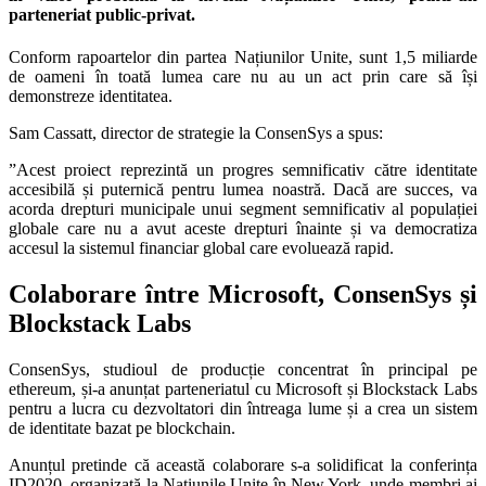
parteneriat public-privat.
Conform rapoartelor din partea Națiunilor Unite, sunt 1,5 miliarde
de oameni în toată lumea care nu au un act prin care să își
demonstreze identitatea.
Sam Cassatt, director de strategie la ConsenSys a spus:
”Acest proiect reprezintă un progres semnificativ către identitate
accesibilă și puternică pentru lumea noastră. Dacă are succes, va
acorda drepturi municipale unui segment semnificativ al populației
globale care nu a avut aceste drepturi înainte și va democratiza
accesul la sistemul financiar global care evoluează rapid.
Colaborare între Microsoft, ConsenSys și
Blockstack Labs
ConsenSys, studioul de producție concentrat în principal pe
ethereum, și-a anunțat parteneriatul cu Microsoft și Blockstack Labs
pentru a lucra cu dezvoltatori din întreaga lume și a crea un sistem
de identitate bazat pe blockchain.
Anunțul pretinde că această colaborare s-a solidificat la conferința
ID2020, organizată la Națiunile Unite în New York, unde membri ai