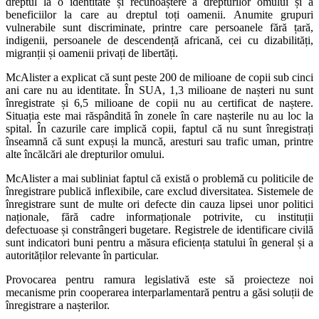
dreptul la o identitate și recunoaștere a drepturilor omului și a
beneficiilor la care au dreptul toți oamenii. Anumite grupuri
vulnerabile sunt discriminate, printre care persoanele fără țară,
indigenii, persoanele de descendență africană, cei cu dizabilități,
migranții și oamenii privați de libertăți.
McAlister a explicat că sunt peste 200 de milioane de copii sub cinci
ani care nu au identitate. În SUA, 1,3 milioane de nașteri nu sunt
înregistrate și 6,5 milioane de copii nu au certificat de naștere.
Situația este mai răspândită în zonele în care nașterile nu au loc la
spital. În cazurile care implică copii, faptul că nu sunt înregistrați
înseamnă că sunt expuși la muncă, aresturi sau trafic uman, printre
alte încălcări ale drepturilor omului.
McAlister a mai subliniat faptul că există o problemă cu politicile de
înregistrare publică inflexibile, care exclud diversitatea. Sistemele de
înregistrare sunt de multe ori defecte din cauza lipsei unor politici
naționale, fără cadre informaționale potrivite, cu instituții
defectuoase și constrângeri bugetare. Registrele de identificare civilă
sunt indicatori buni pentru a măsura eficiența statului în general și a
autorităților relevante în particular.
Provocarea pentru ramura legislativă este să proiecteze noi
mecanisme prin cooperarea interparlamentară pentru a găsi soluții de
înregistrare a nașterilor.