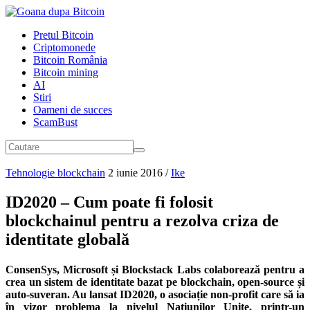
Pretul Bitcoin
Criptomonede
Bitcoin România
Bitcoin mining
AI
Stiri
Oameni de succes
ScamBust
Tehnologie blockchain
2 iunie 2016
/
Ike
ID2020 – Cum poate fi folosit
blockchainul pentru a rezolva criza de
identitate globală
ConsenSys, Microsoft și Blockstack Labs colaborează pentru a
crea un sistem de identitate bazat pe blockchain, open-source și
auto-suveran. Au lansat ID2020, o asociație non-profit care să ia
în vizor problema la nivelul Națiunilor Unite, printr-un