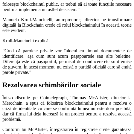
folosește blockchainul public, ar trebui să ai toate funcțiile necesare
pentru a implementa un astfel de sistem.”
Manuela Krull-Mancinelli, antreprenor și director pe transformare
digitală la Blockchain crede că rolul blockchainului în această teorie
este evident.
Krull-Mancinelli explică:
”Cred că parolele private vor înlocui cu timpul documentele de
identificare, așa cum sunt acum pașapoartele sau alte buletine.
Diferența este că pașaportul, permisul de conducere etc sunt emise
de guvern. În acest moment, nu există o partidă oficială care să emită
parole private.”
Rezolvarea schimbărilor sociale
Într-o discuție pe Cointelegraph, Thomas McAlister, director la
Mercchain, a spus că folosirea blockchainului pentru a rezolva o
criză de identitate cu care se confruntă lumea nu este doar posibilă,
dar că firma lui deja lucrează la un proiect pentru a rezolva această
problemă.
Conform lui McAlister, înregistrarea în registrele civile garantează