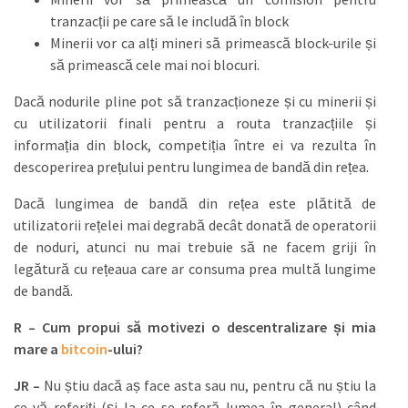
tranzacții pe care să le includă în block
Minerii vor ca alți mineri să primească block-urile și
să primească cele mai noi blocuri.
Dacă nodurile pline pot să tranzacționeze și cu minerii și
cu utilizatorii finali pentru a routa tranzacțiile și
informația din block, competiția între ei va rezulta în
descoperirea prețului pentru lungimea de bandă din rețea.
Dacă lungimea de bandă din rețea este plătită de
utilizatorii rețelei mai degrabă decât donată de operatorii
de noduri, atunci nu mai trebuie să ne facem griji în
legătură cu rețeaua care ar consuma prea multă lungime
de bandă.
R – Cum propui să motivezi o descentralizare și mia
mare a
bitcoin
-ului?
JR –
Nu știu dacă aș face asta sau nu, pentru că nu știu la
ce vă referiți (și la ce se referă lumea în general) când