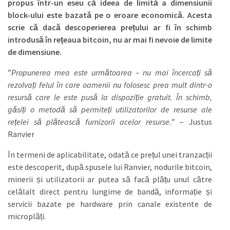
propus într-un eseu că ideea de limită a dimensiunii
block-ului este bazată pe o eroare economică. Acesta
scrie că dacă descoperierea prețului ar fi în schimb
introdusă în rețeaua bitcoin, nu ar mai fi nevoie de limite
de dimensiune.
”
Propunerea mea este următoarea – nu mai încercați să
rezolvați felul în care oamenii nu folosesc prea mult dintr-o
resursă care le este pusă la dispoziție gratuit. În schimb,
găsiți o metodă să permiteți utilizatorilor de resurse ale
rețelei să plătească furnizorii acelor resurse.
” – Justus
Ranvier
În termeni de aplicabilitate, odată ce prețul unei tranzacții
este descoperit, după spusele lui Ranvier, nodurile bitcoin,
minerii și utilizatorii ar putea să facă plățu unul către
celălalt direct pentru lungime de bandă, informație și
servicii bazate pe hardware prin canale existente de
microplăți.