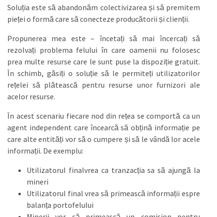
Soluția este să abandonăm colectivizarea și să premitem
pieței o formă care să conecteze producătorii și clienții.
Propunerea mea este – încetați să mai încercați să
rezolvați problema felului în care oamenii nu folosesc
prea multe resurse care le sunt puse la dispoziție gratuit.
În schimb, găsiți o soluție să le permiteți utilizatorilor
rețelei să plătească pentru resurse unor furnizori ale
acelor resurse.
În acest scenariu fiecare nod din rețea se comportă ca un
agent independent care încearcă să obțină informație pe
care alte entități vor să o cumpere și să le vândă lor acele
informații. De exemplu:
Utilizatorul finalvrea ca tranzacția sa să ajungă la
mineri
Utilizatorul final vrea să primească informații espre
balanța portofelului
Minerii vor să primească un comision pentru