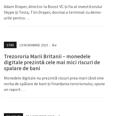
Adam Draper, director la Boost VC și fiu al investitorului
Skype și Tesla, Tim Draper, docmai a terminat cu demo-
urile pentru…
STIRI
19 NOIEMBRIE 2015
/
Ike
Trezororia Marii Britanii – monedele
digitale prezintă cele mai mici riscuri de
spalare de bani
Monedele digitale nu prezintă riscuri prea mari când vine
vorba de spălare de bani și finanțarea terorismului, spune
un raport…