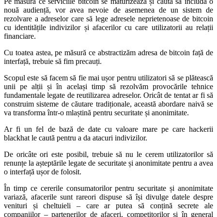
Pe măsură ce serviciile bitcoin se maturizează și caută să includă o
nouă audiență, vor avea nevoie de asemenea de un sistem de
rezolvare a adreselor care să lege adresele neprietenoase de bitcoin
cu identitățile indivizilor și afacerilor cu care utilizatorii au relații
financiare.
Cu toatea astea, pe măsură ce abstractizăm adresa de bitcoin față de
interfață, trebuie să fim precauți.
Scopul este să facem să fie mai ușor pentru utilizatori să se plătească
unii pe alții și în același timp să rezolvăm provocările tehnice
fundamentale legate de reutilizarea adreselor. Oricât de tentat ar fi să
construim sisteme de căutare tradiționale, această abordare naivă se
va transforma într-o mlaștină pentru securitate și anonimitate.
Ar fi un fel de bază de date cu valoare mare pe care hackerii
blackhat le caută pentru a da atacuri indivizilor.
De oricâte ori este posibil, trebuie să nu le cerem utilizatorilor să
renunțe la așteptările legate de securitate și anonimitate pentru a avea
o interfață ușor de folosit.
În timp ce cererile consumatorilor pentru securitate și anonimitate
variază, afacerile sunt rareori dispuse să își divulge datele despre
venituri și cheltuieli – care ar putea să conțină secrete ale
companiilor – partenerilor de afaceri, competitorilor și în general