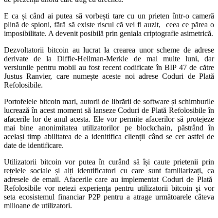
E ca și când ai putea să vorbești tare cu un prieten într-o cameră
plină de spioni, fără să existe riscul că vei fi auzit, ceea ce părea o
imposibilitate. A devenit posibilă prin geniala criptografie asimetrică.
Dezvoltatorii bitcoin au lucrat la crearea unor scheme de adrese
derivate de la Diffie-Hellman-Merkle de mai multe luni, dar
versiunile pentru mobil au fost recent codificate în BIP 47 de către
Justus Ranvier, care numește aceste noi adrese Coduri de Plată
Refolosibile.
Portofelele bitcoin mari, autorii de librării de software și schimburile
lucrează în acest moment să lanseze Coduri de Plată Refolosibile în
afacerile lor de anul acesta. Ele vor permite afacerilor să protejeze
mai bine anonimitatea utilizatorilor pe blockchain, păstrând în
același timp abilitatea de a idenitifica clienții când se cer astfel de
date de identificare.
Utilizatorii bitcoin vor putea în curând să își caute prietenii prin
rețelele sociale și alți identificatori cu care sunt familiarizați, ca
adresele de email. Afacerile care au implementat Coduri de Plată
Refolosibile vor netezi experiența pentru utilizatorii bitcoin și vor
seta ecosistemul financiar P2P pentru a atrage următoarele câteva
milioane de utilizatori.