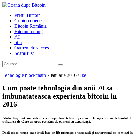
Pretul Bitcoin
Criptomonede
Bitcoin România
Bitcoin mining
AI
Stiri
Oameni de succes
ScamBust
Tehnologie blockchain
7 ianuarie 2016
/
Ike
Cum poate tehnologia din anii 70 sa
imbunatateasca experienta bitcoin in
2016
Atâta timp cât un sistem cere expertiză tehnică pentru a fi operat, va fi limitat la
utilizarea de către un grup restrâns de oameni cu experiență.
Dacă toată lumea care intră într-un lift primește o tastatură și un terminal cu comenzi în