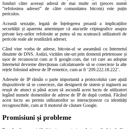
fonduri către aceeași adresă de mai multe ori (proces numit
”refolosirea adresei” de către comunitatea bitcoin) este puțin
periculos.
Această senzație, legată de înțelegerea proastă a implicațiilor
securității și aparenta amenințare că atacurile criptografice asupra
private key-urilor refolosite ar putea să nu scutească utilizatorii de
pericole reale ale reutilizării adresei.
Când vine vorba de adrese, bitcoin-ul se aseamănă cu Internetul
dinainte de DNS. Astăzi, vizităm site-uri prin domenii prietenoase și
ușor de recunoscut cum ar fi google.com, dar cei care au adoptat
Internetul devreme direcționau calculatoarele să se conecteze la alte
rețele folosind adrese de IP ermetice, cum ar fi ‘209.222.18.222’.
Adresele de IP rămân o parte importantă a protocolului care ajută
dispozitivele să se conecteze, dar designerii de sistem și inginerii au
reușit de atunci și până acum să ascundă acest lucru de utilizatori
legând numele domeniilor de adrese de IP de după cortină. Făcând
acest lucru au permis utilizatorilor so interacționeze cu identități
recognoscibile, cum ar fi motorul de căutare Google.
Promisiuni și probleme