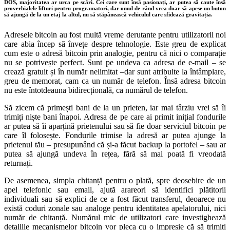
DOS, majoritatea ar urca pe scări. Cei care sunt însă pasionați, ar putea să caute însă
proverbialele lifturi pentru programatori, dar omul de rând vrea doar să apese un buton
să ajungă de la un etaj la altul, nu să stăpânească vehiculul care sfidează gravitația.
Adresele bitcoin au fost multă vreme derutante pentru utilizatorii noi
care abia încep să învețe despre tehnologie. Este greu de explicat
cum este o adresă bitcoin prin analogie, pentru că nici o comparație
nu se potrivește perfect. Sunt pe undeva ca adresa de e-mail – se
crează gratuit și în număr nelimitat –dar sunt atribuite la întâmplare,
greu de memorat, cam ca un număr de telefon. Însă adresa bitcoin
nu este întotdeauna bidirecțională, ca numărul de telefon.
Să zicem că primești bani de la un prieten, iar mai târziu vrei să îi
trimiți niște bani înapoi. Adresa de pe care ai primit inițial fondurile
ar putea să îi aparțină prietenului sau să fie doar serviciul bitcoin pe
care îl folosește. Fondurile trimise la adresă ar putea ajunge la
prietenul tău – presupunând că și-a făcut backup la portofel – sau ar
putea să ajungă undeva în rețea, fără să mai poată fi vreodată
returnați.
De asemenea, simpla chitanță pentru o plată, spre deosebire de un
apel telefonic sau email, ajută arareori să identifici plătitorii
individuali sau să explici de ce a fost făcut transferul, deoarece nu
există coduri zonale sau analoge pentru identitatea apelatorului, nici
număr de chitanță. Numărul mic de utilizatori care investighează
detaliile mecanismelor bitcoin vor pleca cu o impresie că să trimiți