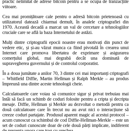
practic nelimitat de adrese bitcoin pentru a se ocupa de tranzacțiile
viitoare.
Cea mai promițătoare cale pentru o adresă bitcoin prietenoasă cu
utilizatorul datează chiarmai demult, în analele criptografiei din
1970. Această decadă a marcat un val de cercetare a tehnologiilor
cruciale care se află la baza Internetului de astăzi.
Mulți dintre criptografii epocii noastre erau motivați din punct de
vedere etic, și și-au văzut munca ca fiind pivotală în crearea unui
Internet care promova libertatea de exprimare și asigurarea
comerțului global, mai degrabă decât una dominată de
supravegherea guvernului și de controlul corporatist.
În a doua jumătate a anilor 70, 3 dintre cei mai importanți criptografi
– Whitfield Diffie, Martin Hellman și Ralph Merkle – au produs
împreună una dintre aceste tehnologii cheie.
Calculatoarele care voiau să comunice sigur și privat trebuiau mai
întâi să facă un schimb de coduri folosite pentru a cripta și decripta
mesaje. Diffie, Hellman și Merkle au dezvoltat o metodă pentru ca
două calculatoare care în trecut nu au avut nici o interacțiune să
creeze coduri partajate. Produsul aparent magic al acestui protocol –
acum cunoscut ca schimbul de cod Diffie-Hellman-Merkle – este un
set de coduri cunoscute doar de cele două părți implicate, indiferent
de prezența unora care trag cu urechea.