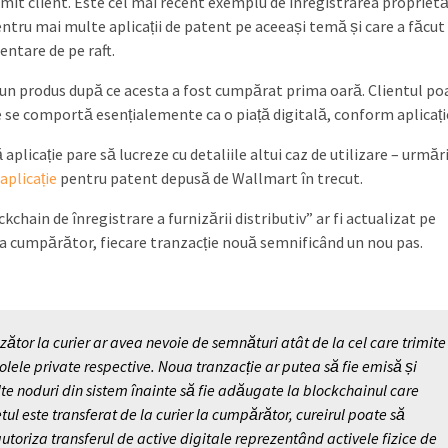
it client. Este cel mai recent exemplu de înregistrarea proprietăț
ntru mai multe aplicații de patent pe aceeași temă și care a făcut
ntare de pe raft.
e un produs după ce acesta a fost cumpărat prima oară. Clientul po
e se comportă esențialemente ca o piață digitală, conform aplicație
aplicație pare să lucreze cu detaliile altui caz de utilizare – urmăr
aplicație
pentru patent depusă de Wallmart în trecut.
kchain de înregistrare a furnizării distributiv” ar fi actualizat pe
 la cumpărător, fiecare tranzacție nouă semnificând un nou pas.
ător la curier ar avea nevoie de semnături atât de la cel care trimite
rolele private respective. Noua tranzacție ar putea să fie emisă și
lte noduri din sistem înainte să fie adăugate la blockchainul care
tul este transferat de la curier la cumpărător, cureirul poate să
utoriza transferul de active digitale reprezentând activele fizice de