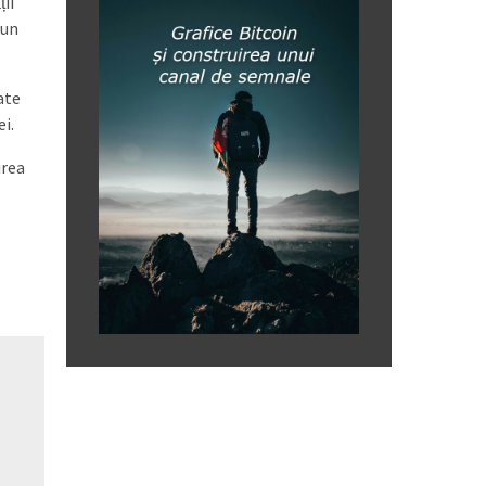
ii
 un
ate
i.
irea