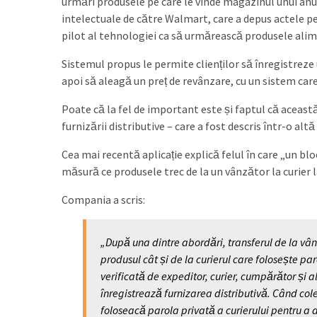
urmări produsele pe care le vinde magazinul unui anum
intelectuale de către Walmart, care a depus actele pe
pilot al tehnologiei ca să urmărească produsele alime
Sistemul propus le permite clienților să înregistrez
apoi să aleagă un preț de revânzare, cu un sistem car
Poate că la fel de important este și faptul că această 
furnizării distributive – care a fost descris într-o altă
Cea mai recentă aplicație explică felul în care „un bloc
măsură ce produsele trec de la un vânzător la curier
Compania a scris:
„După una dintre abordări, transferul de la vânz
produsul cât și de la curierul care folosește pa
verificată de expeditor, curier, cumpărător și a
înregistrează furnizarea distributivă. Când cole
foloseacă parola privată a curierului pentru a a