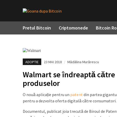
Pretul Bitcoin
Criptomonede
Bitcoin R
ADOPTIE
23 MAI 2018
/
Mădălina Murărescu
Walmart se îndreaptă către 
produselor
O nouă aplicație pentru un
patent
din partea gigantul
pentru a dezvolta oferta digitală către consumatori.
Documentul, publicat joia trecută de Biroul de Patent