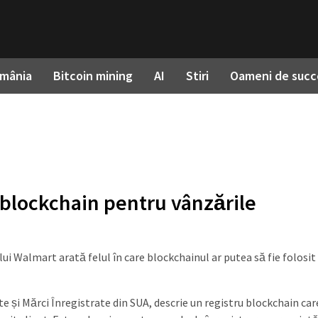
omânia
Bitcoin mining
AI
Stiri
Oameni de succ
blockchain pentru vânzările
ui Walmart arată felul în care blockchainul ar putea să fie folosit
e și Mărci Înregistrate din SUA, descrie un registru blockchain car