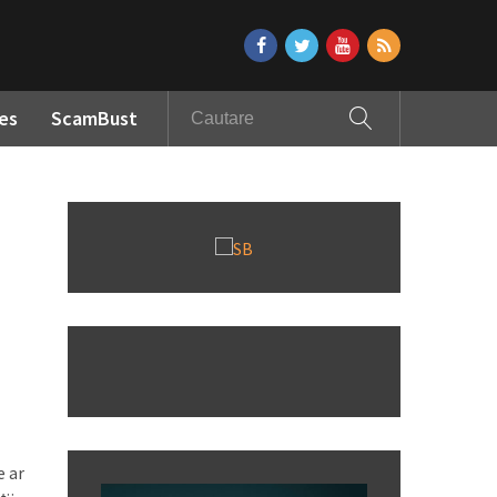
es
ScamBust
e ar