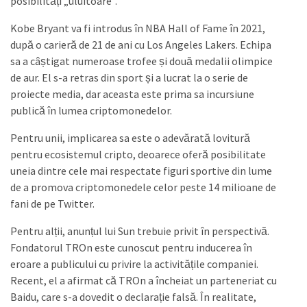
posibilități „uluitoare”.
Kobe Bryant va fi introdus în NBA Hall of Fame în 2021,
după o carieră de 21 de ani cu Los Angeles Lakers. Echipa
sa a câștigat numeroase trofee și două medalii olimpice
de aur. El s-a retras din sport și a lucrat la o serie de
proiecte media, dar aceasta este prima sa incursiune
publică în lumea criptomonedelor.
Pentru unii, implicarea sa este o adevărată lovitură
pentru ecosistemul cripto, deoarece oferă posibilitate
uneia dintre cele mai respectate figuri sportive din lume
de a promova criptomonedele celor peste 14 milioane de
fani de pe Twitter.
Pentru alții, anunțul lui Sun trebuie privit în perspectivă.
Fondatorul TROn este cunoscut pentru inducerea în
eroare a publicului cu privire la activitățile companiei.
Recent, el a afirmat că TROn a încheiat un parteneriat cu
Baidu, care s-a dovedit o declarație falsă. În realitate,