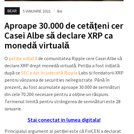
BEAR
5 IANUARIE 2021
/
Ike
Aproape 30.000 de cetățeni cer
Casei Albe să declare XRP ca
monedă virtuală
O
petiție inițiată
de comunitatea Ripple cere Casei Albe să
declare XRP drept monedă virtuală. Petiția a fost inițiată
după ce
SEC a dat în judecată Ripple
Labs și fondatorii XRP
pentru vânzarea de securities neîregistrate. Până în
prezent, au fost acumulate aproape 30.000 de semnături
din cele 70.200 necesare pentru a obține un răspuns.
Termenul limită pentru strângerea de semnături este 28
ianuarie.
Stai conectat in lumea digitala!
Principalul argument al petiției este că FinCEN a declarat