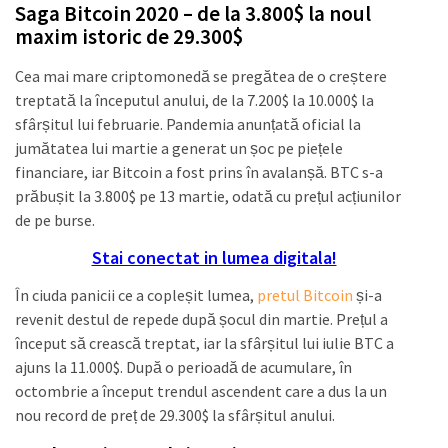
Saga Bitcoin 2020 – de la 3.800$ la noul
maxim istoric de 29.300$
Cea mai mare criptomonedă se pregătea de o creștere
treptată la începutul anului, de la 7.200$ la 10.000$ la
sfârșitul lui februarie. Pandemia anunțată oficial la
jumătatea lui martie a generat un șoc pe piețele
financiare, iar Bitcoin a fost prins în avalanșă. BTC s-a
prăbușit la 3.800$ pe 13 martie, odată cu prețul acțiunilor
de pe burse.
Stai conectat in lumea digitala!
În ciuda panicii ce a copleșit lumea,
pretul Bitcoin
și-a
revenit destul de repede după șocul din martie. Prețul a
început să crească treptat, iar la sfârșitul lui iulie BTC a
ajuns la 11.000$. După o perioadă de acumulare, în
octombrie a început trendul ascendent care a dus la un
nou record de preț de 29.300$ la sfârșitul anului.