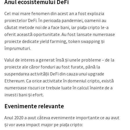
Anul ecosistemului DeFi
Cel mai mare fenomen din acest an a fost explozia
proiectelor DeFi. În perioada pandemiei, oamenii au
căutat metode noi de a face bani, iar piața cripto le-a
oferit această oportunitate. Au fost lansate numeroase
proiecte dedicate yield farming, token swapping și
împrumuturi.
Valul de interes a generat însă și unele probleme – de la
proiecte ale căror fonduri au fost furate, până la
suspendarea activității DeFi din cauza unui upgrade
Ethereum. Ca orice activitate în domeniul cripto, există
numeroase riscuri ce trebuie luate în calcul înainte de a
investi bani și efort.
Evenimente relevante
Anul 2020 a avut câteva evenimente importante ce au avut
și vor avea impact major pe piața cripto: