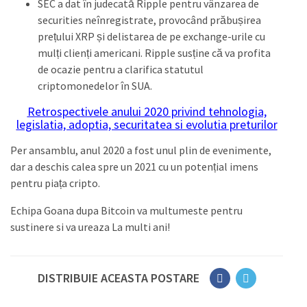
SEC a dat în judecată Ripple pentru vânzarea de
securities neînregistrate, provocând prăbușirea
prețului XRP și delistarea de pe exchange-urile cu
mulți clienți americani. Ripple susține că va profita
de ocazie pentru a clarifica statutul
criptomonedelor în SUA.
Retrospectivele anului 2020 privind tehnologia,
legislatia, adoptia, securitatea si evolutia preturilor
Per ansamblu, anul 2020 a fost unul plin de evenimente,
dar a deschis calea spre un 2021 cu un potențial imens
pentru piața cripto.
Echipa Goana dupa Bitcoin va multumeste pentru
sustinere si va ureaza La multi ani!
DISTRIBUIE ACEASTA POSTARE