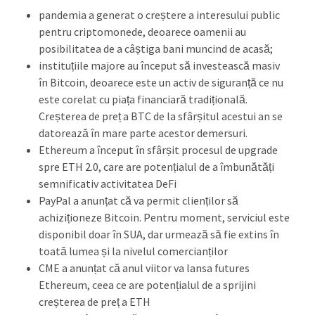
pandemia a generat o creștere a interesului public
pentru criptomonede, deoarece oamenii au
posibilitatea de a câștiga bani muncind de acasă;
instituțiile majore au început să investească masiv
în Bitcoin, deoarece este un activ de siguranță ce nu
este corelat cu piața financiară tradițională.
Creșterea de preț a BTC de la sfârșitul acestui an se
datorează în mare parte acestor demersuri.
Ethereum a început în sfârșit procesul de upgrade
spre ETH 2.0, care are potențialul de a îmbunătăți
semnificativ activitatea DeFi
PayPal a anunțat că va permit clienților să
achiziționeze Bitcoin. Pentru moment, serviciul este
disponibil doar în SUA, dar urmează să fie extins în
toată lumea și la nivelul comercianților
CME a anunțat că anul viitor va lansa futures
Ethereum, ceea ce are potențialul de a sprijini
creșterea de preț a ETH