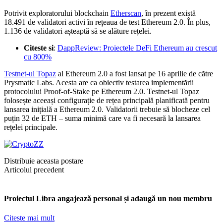
Potrivit exploratorului blockchain
Etherscan
, în prezent există
18.491 de validatori activi în rețeaua de test Ethereum 2.0. În plus,
1.136 de validatori așteaptă să se alăture rețelei.
Citeste si
:
DappReview: Proiectele DeFi Ethereum au crescut
cu 800%
Testnet-ul Topaz
al Ethereum 2.0 a fost lansat pe 16 aprilie de către
Prysmatic Labs. Acesta are ca obiectiv testarea implementării
protocolului Proof-of-Stake pe Ethereum 2.0. Testnet-ul Topaz
folosește aceeași configurație de rețea principală planificată pentru
lansarea inițială a Ethereum 2.0. Validatorii trebuie să blocheze cel
puțin 32 de ETH – suma minimă care va fi necesară la lansarea
rețelei principale.
Distribuie aceasta postare
Articolul precedent
Proiectul Libra angajează personal și adaugă un nou membru
Citeste mai mult