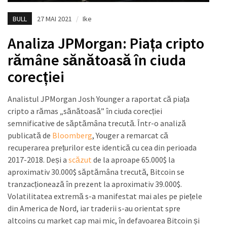
BULL
27 MAI 2021
/
Ike
Analiza JPMorgan: Piața cripto
rămâne sănătoasă în ciuda
corecției
Analistul JPMorgan Josh Younger a raportat că piața
cripto a rămas „sănătoasă” în ciuda corecției
semnificative de săptămâna trecută. Într-o analiză
publicată de
Bloomberg
, Youger a remarcat că
recuperarea prețurilor este identică cu cea din perioada
2017-2018. Deși a
scăzut
de la aproape 65.000$ la
aproximativ 30.000$ săptămâna trecută, Bitcoin se
tranzacționează în prezent la aproximativ 39.000$.
Volatilitatea extremă s-a manifestat mai ales pe piețele
din America de Nord, iar traderii s-au orientat spre
altcoins cu market cap mai mic, în defavoarea Bitcoin și