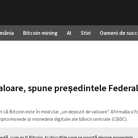
omânia
Bitcoin mining
AI
Stiri
Oameni de succ
valoare, spune președintele Federa
 că Bitcoin este în mod clar „un depozit de valoare”. Afirmația a f
e criptomonede și monedele digitale ale băncii centrale (CBDC).
edă, cum ar fi Bitcoin, și discuțiile care se poartă despre monedele