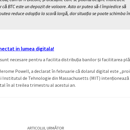
lar că BTC este un depozit de valoare. Asta ar putea să-l împiedice să
r putea reduce adopția la scară largă, dar situația se poate schimba în
nectat in lumea digitala!
 sunt necesare pentru a facilita distribuția banilor și facilitarea plăț
erome Powell, a declarat în februarie că dolarul digital este „proi
și Institutul de Tehnologie din Massachusetts (MIT) intenționează
tal în al treilea trimestru al acestui an.
ARTICOLUL URMĂTOR