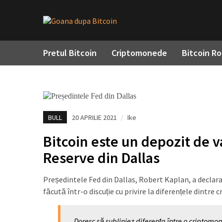
Pretul Bitcoin
Criptomonede
Bitcoin R
BULL
20 APRILIE 2021
/
Ike
Bitcoin este un depozit de 
Reserve din Dallas
Președintele Fed din Dallas, Robert Kaplan, a declarat
făcută într-o discuție cu privire la diferențele dintr
„Doresc să subliniez diferența între o criptomon