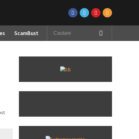
es
ScamBust
l
ost