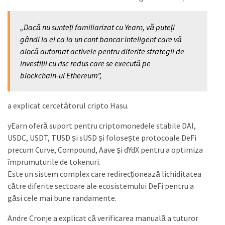
„Dacă nu sunteți familiarizat cu Yearn, vă puteți
gândi la el ca la un cont bancar inteligent care vă
alocă automat activele pentru diferite strategii de
investiții cu risc redus care se execută pe
blockchain-ul Ethereum”,
a explicat cercetătorul cripto Hasu.
yEarn oferă suport pentru criptomonedele stabile DAI,
USDC, USDT, TUSD și sUSD și folosește protocoale DeFi
precum Curve, Compound, Aave și dYdX pentru a optimiza
împrumuturile de tokenuri.
Este un sistem complex care redirecționează lichiditatea
către diferite sectoare ale ecosistemului DeFi pentru a
găsi cele mai bune randamente.
Andre Cronje a explicat că verificarea manuală a tuturor