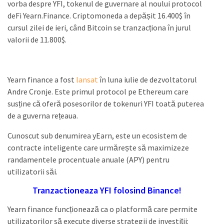
vorba despre YFI, tokenul de guvernare al noului protocol
deFi Yearn.Finance. Criptomoneda a depășit 16.400$ în
cursul zilei de ieri, când Bitcoin se tranzacționa în jurul
valorii de 11.800$.
Yearn finance a fost
lansat
în luna iulie de dezvoltatorul
Andre Cronje. Este primul protocol pe Ethereum care
susține că oferă posesorilor de tokenuri YFI toată puterea
de a guverna rețeaua.
Cunoscut sub denumirea yEarn, este un ecosistem de
contracte inteligente care urmărește să maximizeze
randamentele procentuale anuale (APY) pentru
utilizatorii săi.
Tranzactioneaza YFI folosind Binance!
Yearn finance funcționează ca o platformă care permite
utilizatorilor să execute diverse strategii de investiții: