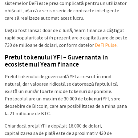
sistemelor DeFi este prea complicată pentru un utilizator
obișnuit, așa că a scris o serie de contracte inteligente
care să realizeze automat acest lucru.
Deși a fost lansat doar de o lună, Yearn finance a câștigat
rapid popularitate și în prezent are o capitalizare de peste
730 de milioane de dolari, conform datelor
DeFi Pulse
.
Pretul tokenului YFI – Guvernanta in
ecosistemul Yearn finance
Prețul tokenului de guvernanță YFI a crescut în mod
natural, dar valoarea ridicată se datorează faptului că
există un număr foarte mic de tokenuri disponibile.
Protocolul are un maxim de 30.000 de tokenuri YFI, spre
deosebire de Bitcoin, care are posibilitatea de a mina pana
la 21 milioane de BTC.
Chiar dacă prețul YFI a depășit 16.000 de dolari,
capitalizarea sa de piață este de aproximativ 430 de