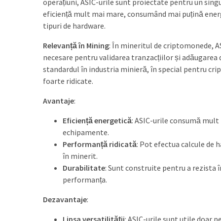
operațiuni, ASIC-urile sunt proiectate pentru un singu
eficiență mult mai mare, consumând mai puțină energ
tipuri de hardware.
Relevanță în Mining
: În mineritul de criptomonede, 
necesare pentru validarea tranzacțiilor și adăugarea de
standardul în industria minieră, în special pentru cr
foarte ridicate.
Avantaje
:
Eficiență energetică
: ASIC-urile consumă mult 
echipamente.
Performanță ridicată
: Pot efectua calcule de 
în minerit.
Durabilitate
: Sunt construite pentru a rezista
performanța.
Dezavantaje
:
Lipsa versatilității
: ASIC-urile sunt utile doar 