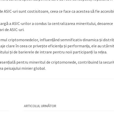
de ASIC-uri sunt costisitoare, ceea ce face ca acestea să fie accesibi
 largă a ASIC-urilor a condus la centralizarea mineritului, deoarece
ri de ASIC-uri.
stemul criptomonedelor, influențând semnificativ dinamica și distrib
aje clare în ceea ce privește eficiența și performanța, ele au stârnit
ului și de barierele de intrare pentru noii participanți la rețea.
 esențială pentru mineritul de criptomonede, contribuind la secur
ea peisajului minier global.
ARTICOLUL URMĂTOR