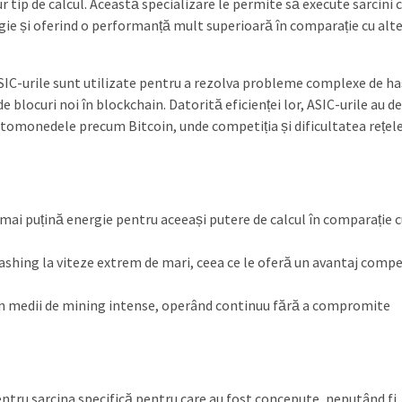
r tip de calcul. Această specializare le permite să execute sarcini 
ie și oferind o performanță mult superioară în comparație cu alt
ASIC-urile sunt utilizate pentru a rezolva probleme complexe de h
 blocuri noi în blockchain. Datorită eficienței lor, ASIC-urile au d
iptomonedele precum Bitcoin, unde competiția și dificultatea rețele
mai puțină energie pentru aceeași putere de calcul în comparație c
hashing la viteze extrem de mari, ceea ce le oferă un avantaj compe
 în medii de mining intense, operând continuu fără a compromite
pentru sarcina specifică pentru care au fost concepute, neputând fi