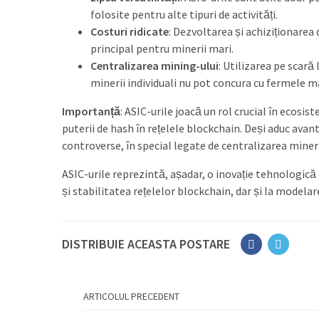
folosite pentru alte tipuri de activități.
Costuri ridicate
: Dezvoltarea și achiziționarea 
principal pentru minerii mari.
Centralizarea mining-ului
: Utilizarea pe scară
minerii individuali nu pot concura cu fermele ma
Importanță
: ASIC-urile joacă un rol crucial în ecosi
puterii de hash în rețelele blockchain. Deși aduc avant
controverse, în special legate de centralizarea minerit
ASIC-urile reprezintă, așadar, o inovație tehnologică
și stabilitatea rețelelor blockchain, dar și la modelar
DISTRIBUIE ACEASTA POSTARE
ARTICOLUL PRECEDENT