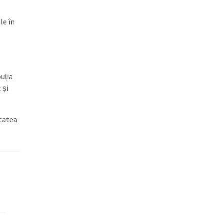
le în
uția
 și
itatea