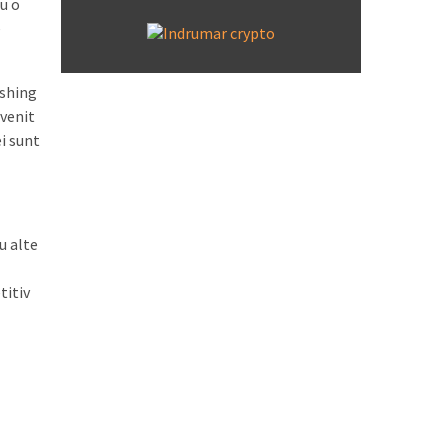
cu o
e
ashing
evenit
i sunt
u alte
titiv