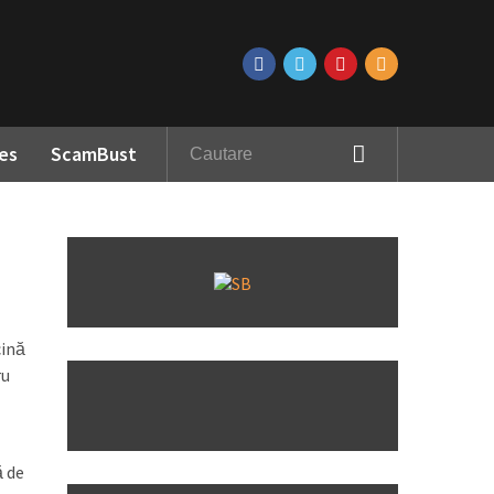
es
ScamBust
cină
ru
ă de