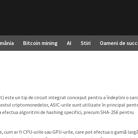
omânia
Bitcoin mining
AI
Stiri
Oameni de succ
t) este un tip de circuit integrat conceput pentru a îndeplini o sar
textul criptomonedelor, ASIC-urile sunt utilizate în principal pent
a efectua algoritmi de hashing specifici, precum SHA-256 pentru
e, cum ar fi CPU-urile sau GPU-urile, care pot efectua o gamă larg