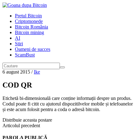
Pretul Bitcoin
Criptomonede
Bitcoin România
Bitcoin mining
AI
Stiri
Oameni de succes
ScamBust
6 august 2015
/
Ike
COD QR
Etichetă bi-dimensională care conține informații despre un produs.
Codul poate fi citit cu ajutorul dispozitilvelor mobile și telefoanelor
și este acum folosit pentru a coda o adresă bitcoin.
Distribuie aceasta postare
Articolul precedent
PAROLA PUBLICĂ