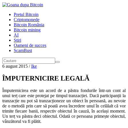
Pretul Bitcoin
Criptomonede
Bitcoin România
Bitcoin mining
AI
Stiri
Oameni de succes
ScamBust
6 august 2015
/
Ike
ÎMPUTERNICIRE LEGALĂ
Împuternicirea este un acord de a păstra fondurile într-un cont al
unui terț care este protejat pe timpul tranzacției. Dacă participanții la
tranzacție nu pot să tranzacționeze un obiect în persoană, au nevoie
de o metodă prin care să poată avea încredere unul în celălalt că vor
trimite fiecare banii, respectiv obiectul în cauză, în același moment.
Un terț va păstra deci obiectul. Odată ce persoana primește obiectul,
vânzătorul va fi plătit.