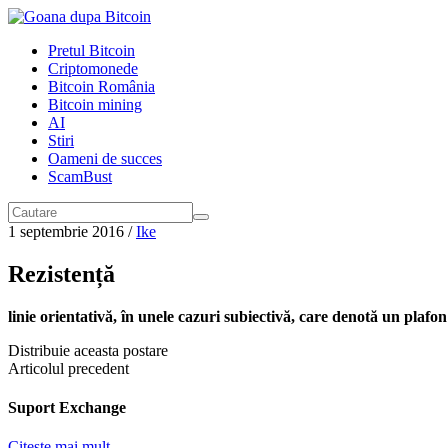
Pretul Bitcoin
Criptomonede
Bitcoin România
Bitcoin mining
AI
Stiri
Oameni de succes
ScamBust
1 septembrie 2016
/
Ike
Rezistență
linie orientativă, în unele cazuri subiectivă, care denotă un plafon 
Distribuie aceasta postare
Articolul precedent
Suport Exchange
Citeste mai mult