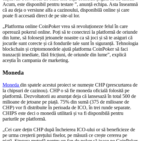
Acum, este disponibil pentru testare ”, anunță echipa. Asta înseamnă
că au deja o versiune alfa a cazinoului, disponibilă online și care
poate fi accesată direct de pe site-ul lor.
„Platforma online CoinPoker vrea să revoluționeze felul în care
operează pokerul online. Poți să te conectezi la platformă de oriunde
din lume, să folosești jetoanele noastre ca să joci și să te asiguri că
jocurile sunt corecte și că fondurile tale sunt în siguranță. Tehnologia
blockchain și criptomonedele ajută platforma CoinPoker să faci
tranzacții imediate, fără fricțiuni, de oriunde din lume”, explică
aceștia în campania de marketing.
Moneda
Moneda
din spatele acestui proiect se numește CHP (prescurtarea de
la chipsuri de cazinou). CHP o să fie moneda oficială folosită pe
platformă. Dezvoltatorii au anunțat deja că lansesază în total 500 de
milioane de jetoane pe piață. 75% din sumă (375 de milioane de
CHP) vor fi distribuite în perioada de ICO, în trei runde separate.
CHIPS este deci o monedă utilitară și va fi disponibilă pentru
pariurile pe platformă.
„Cei care dețin CHP după încheierea ICO-ului or să beneficieze de
pe urma creșterii prețului fiselor, pe măsură ce crește cererea pe
piață. Singura metodă pentru un fan de poker să joace pe CoinPoker