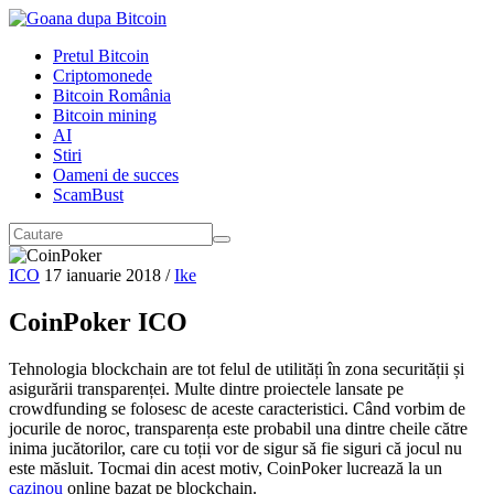
Pretul Bitcoin
Criptomonede
Bitcoin România
Bitcoin mining
AI
Stiri
Oameni de succes
ScamBust
ICO
17 ianuarie 2018
/
Ike
CoinPoker ICO
Tehnologia blockchain are tot felul de utilități în zona securității și
asigurării transparenței. Multe dintre proiectele lansate pe
crowdfunding se folosesc de aceste caracteristici. Când vorbim de
jocurile de noroc, transparența este probabil una dintre cheile către
inima jucătorilor, care cu toții vor de sigur să fie siguri că jocul nu
este măsluit. Tocmai din acest motiv, CoinPoker lucrează la un
cazinou
online bazat pe blockchain.