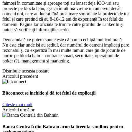
faimoși în comunitate și aproape toți au lansat deja ICO-uri sau
proiecte pe blockchain, așa că în ultima vreme nu am avut decât
oameni noi, care au lucrat fără prea mare sonoritate la proiecte de tot
felul și care pretind că au 8-10-12 ani de experiență în tot felul de
domenii. Pagina lor oficială te trimite către profilul de LinkedIn și
puteți să verificați informațiile acolo.
Deocamdată ce putem spune este că pare o echipă multiculturală.
Nu este clar unde își au sediul, dar numărul de oameni implicați pare
rezonabil și cu expertiză în mai multe ramuri care țin de jocurile de
noroc pe blockchain – contracte smart, securitate, operațiuni de
poker (?), management și marketing.
Distribuie aceasta postare
Articolul precedent
Bitconnect se închide și dă tot felul de explicații
Citeste mai mult
Articolul următor
Banca Centrală din Bahrain acorda liceenta sandbox pentru
exchange cripto