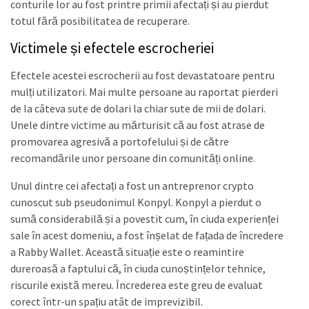
conturile lor au fost printre primii afectați și au pierdut
totul fără posibilitatea de recuperare.
Victimele și efectele escrocheriei
Efectele acestei escrocherii au fost devastatoare pentru
mulți utilizatori. Mai multe persoane au raportat pierderi
de la câteva sute de dolari la chiar sute de mii de dolari.
Unele dintre victime au mărturisit că au fost atrase de
promovarea agresivă a portofelului și de către
recomandările unor persoane din comunități online.
Unul dintre cei afectați a fost un antreprenor crypto
cunoscut sub pseudonimul Konpyl. Konpyl a pierdut o
sumă considerabilă și a povestit cum, în ciuda experienței
sale în acest domeniu, a fost înșelat de fațada de încredere
a Rabby Wallet. Această situație este o reamintire
dureroasă a faptului că, în ciuda cunoștințelor tehnice,
riscurile există mereu. Încrederea este greu de evaluat
corect într-un spațiu atât de imprevizibil.