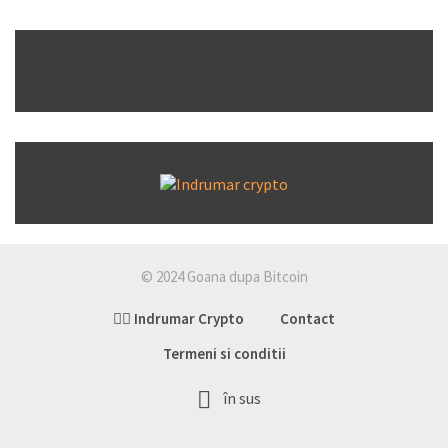
© 2024 Goana dupa Bitcoin
👉🏽 Indrumar Crypto
Contact
Termeni si conditii
în sus