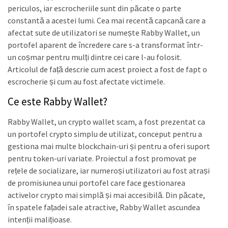
periculos, iar escrocheriile sunt din păcate o parte
constantă a acestei lumi. Cea mai recentă capcană care a
afectat sute de utilizatori se numește Rabby Wallet, un
portofel aparent de încredere care s-a transformat într-
un coșmar pentru mulți dintre cei care l-au folosit.
Articolul de față descrie cum acest proiect a fost de fapt o
escrocherie și cum au fost afectate victimele.
Ce este Rabby Wallet?
Rabby Wallet, un crypto wallet scam, a fost prezentat ca
un portofel crypto simplu de utilizat, conceput pentru a
gestiona mai multe blockchain-uri și pentru a oferi suport
pentru token-uri variate. Proiectul a fost promovat pe
rețele de socializare, iar numeroși utilizatori au fost atrași
de promisiunea unui portofel care face gestionarea
activelor crypto mai simplă și mai accesibilă. Din păcate,
în spatele fațadei sale atractive, Rabby Wallet ascundea
intenții malițioase.