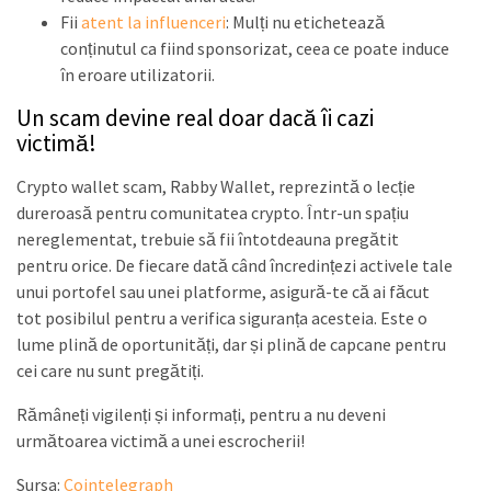
Fii
atent la influenceri
: Mulți nu etichetează
conținutul ca fiind sponsorizat, ceea ce poate induce
în eroare utilizatorii.
Un scam devine real doar dacă îi cazi
victimă!
Crypto wallet scam, Rabby Wallet, reprezintă o lecție
dureroasă pentru comunitatea crypto. Într-un spațiu
nereglementat, trebuie să fii întotdeauna pregătit
pentru orice. De fiecare dată când încredințezi activele tale
unui portofel sau unei platforme, asigură-te că ai făcut
tot posibilul pentru a verifica siguranța acesteia. Este o
lume plină de oportunități, dar și plină de capcane pentru
cei care nu sunt pregătiți.
Rămâneți vigilenți și informați, pentru a nu deveni
următoarea victimă a unei escrocherii!
Sursa:
Cointelegraph