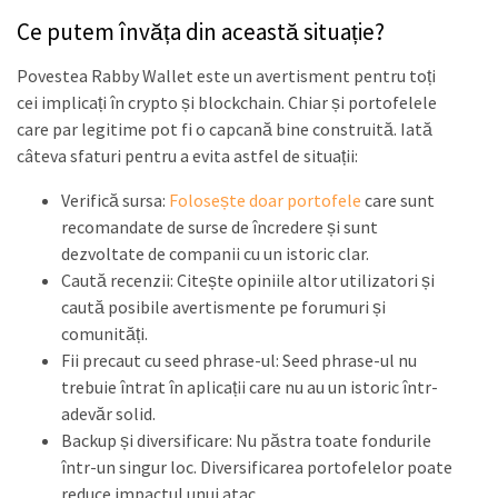
Ce putem învăța din această situație?
Povestea Rabby Wallet este un avertisment pentru toți
cei implicați în crypto și blockchain. Chiar și portofelele
care par legitime pot fi o capcană bine construită. Iată
câteva sfaturi pentru a evita astfel de situații:
Verifică sursa:
Folosește doar portofele
care sunt
recomandate de surse de încredere și sunt
dezvoltate de companii cu un istoric clar.
Caută recenzii: Citește opiniile altor utilizatori și
caută posibile avertismente pe forumuri și
comunități.
Fii precaut cu seed phrase-ul: Seed phrase-ul nu
trebuie întrat în aplicații care nu au un istoric într-
adevăr solid.
Backup și diversificare: Nu păstra toate fondurile
într-un singur loc. Diversificarea portofelelor poate
reduce impactul unui atac.