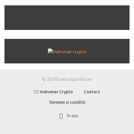
© 2024 Goana dupa Bitcoin
👉🏽 Indrumar Crypto
Contact
Termeni si conditii
în sus