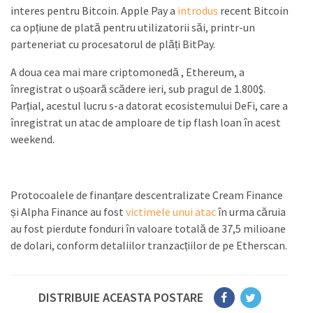
interes pentru Bitcoin. Apple Pay a
introdus
recent Bitcoin
ca opțiune de plată pentru utilizatorii săi, printr-un
parteneriat cu procesatorul de plăți BitPay.
A doua cea mai mare criptomonedă , Ethereum, a
înregistrat o ușoară scădere ieri, sub pragul de 1.800$.
Parțial, acestul lucru s-a datorat ecosistemului DeFi, care a
înregistrat un atac de amploare de tip flash loan în acest
weekend.
Protocoalele de finanțare descentralizate Cream Finance
și Alpha Finance au fost
victimele unui atac
în urma căruia
au fost pierdute fonduri în valoare totală de 37,5 milioane
de dolari, conform detaliilor tranzacțiilor de pe Etherscan.
DISTRIBUIE ACEASTA POSTARE