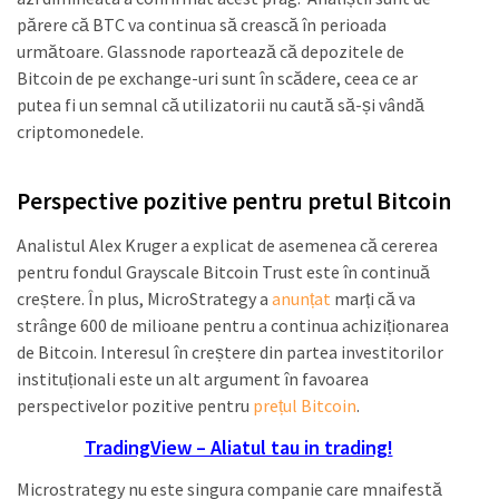
părere că BTC va continua să crească în perioada
următoare. Glassnode raportează că depozitele de
Bitcoin de pe exchange-uri sunt în scădere, ceea ce ar
putea fi un semnal că utilizatorii nu caută să-și vândă
criptomonedele.
Perspective pozitive pentru pretul Bitcoin
Analistul Alex Kruger a explicat de asemenea că cererea
pentru fondul Grayscale Bitcoin Trust este în continuă
creștere. În plus, MicroStrategy a
anunțat
marți că va
strânge 600 de milioane pentru a continua achiziționarea
de Bitcoin. Interesul în creștere din partea investitorilor
instituționali este un alt argument în favoarea
perspectivelor pozitive pentru
prețul Bitcoin
.
TradingView – Aliatul tau in trading!
Microstrategy nu este singura companie care mnaifestă