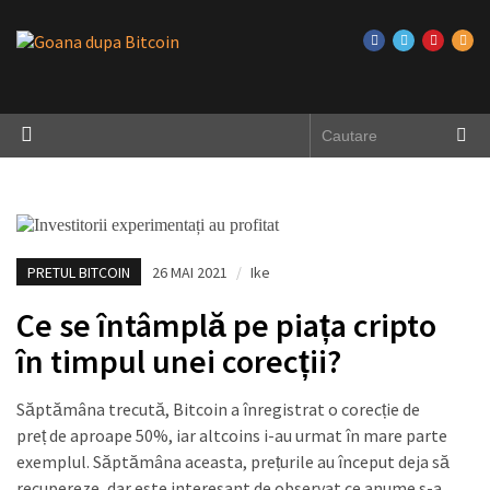
PRETUL BITCOIN
26 MAI 2021
/
Ike
Ce se întâmplă pe piața cripto
în timpul unei corecții?
Săptămâna trecută, Bitcoin a înregistrat o corecție de
preț de aproape 50%, iar altcoins i-au urmat în mare parte
exemplul. Săptămâna aceasta, prețurile au început deja să
recupereze, dar este interesant de observat ce anume s-a