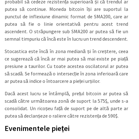
probabil să cedeze rezistența superioară și că trendul ar
putea să continue. Moneda bitcoin își are suportul la
punctul de inflexiune dinamic format de SMA200, care ar
putea să fie o linie orientativă pentru acest trend
ascendent. O străpungere sub SMA200 ar putea să fie un
semnal timpuriu că încă este în lucru un trend descendent.
Stocastica este încă în zona mediană și în creștere, ceea
ce sugerează că încă ar mai putea să mai existe pe piață
presiune a taurilor. Cu toate acestea oscilatorul ar putea
să scadă. Se formează o intersecție în zona inferioară care
ar putea să indice o întoarcere a pieței urșilor.
Dacă acest lucru se întâmplă, prețul bitcoin ar putea să
scadă către următoarea zonă de suport la 575$, unde s-a
consolidat. Un ricoșeu față de suport pe de altă parte ar
putea să declanșeze o raliere către rezistența de 590$.
Evenimentele pieței