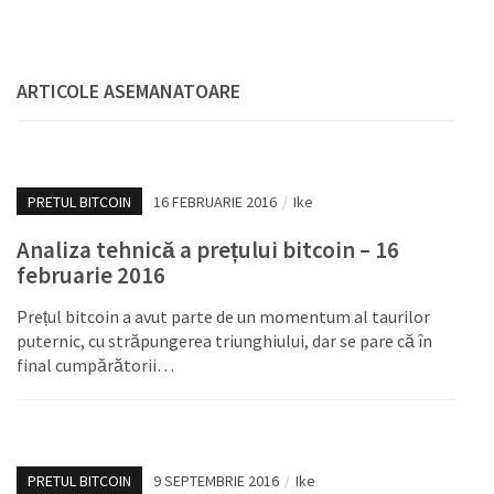
ARTICOLE ASEMANATOARE
PRETUL BITCOIN
16 FEBRUARIE 2016
/
Ike
Analiza tehnică a prețului bitcoin – 16
februarie 2016
Prețul bitcoin a avut parte de un momentum al taurilor
puternic, cu străpungerea triunghiului, dar se pare că în
final cumpărătorii…
PRETUL BITCOIN
9 SEPTEMBRIE 2016
/
Ike