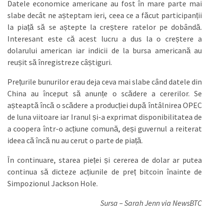
Datele economice americane au fost în mare parte mai
slabe decât ne așteptam ieri, ceea ce a făcut participanții
la piață să se aștepte la creștere ratelor pe dobândă.
Interesant este că acest lucru a dus la o creștere a
dolarului american iar indicii de la bursa americană au
reușit să înregistreze câștiguri.
Prețurile bunurilor erau deja ceva mai slabe când datele din
China au început să anunțe o scădere a cererilor. Se
așteaptă încă o scădere a producției după întâlnirea OPEC
de luna viitoare iar Iranul și-a exprimat disponibilitatea de
a coopera într-o acțiune comună, deși guvernul a reiterat
ideea că încă nu au cerut o parte de piață.
În continuare, starea pieței și cererea de dolar ar putea
continua să dicteze acțiunile de preț bitcoin înainte de
Simpozionul Jackson Hole.
Sursa – Sarah Jenn via NewsBTC