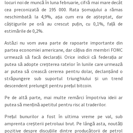
locuri noi de muncă în luna februarie, cifră mai mare decât
cea preconizată de 195 000. Rata șomajului a rămas
neschimbată la 4,9%, așa cum era de așteptat, dar
câștigurile pe oră au crescut puțin, cu 0,1%, față de
estimările de 0,2%.
Astăzi nu vom avea parte de rapoarte importante din
partea economiei americane, dar câțiva din membri FOMC
urmează să facă declarații. Orice indicii că federația ar
putea să adopte creșterea ratelor în lunile care urmează
ar putea să crească cererea pentru dolar, declanșând o
străpungere sub suportul triunghiului și un trend
descendent prelungit pentru prețul bitcoin.
Pe de altă parte, mai multe remărci împotriva ideii ar
putea să mențină apetitul pentru risc al traderilor.
Prețul bunurilor a fost în ultima vreme pe val, sub
amprenta creșterii petroluui brut. Pe lângă asta, noutăți
pozitive despre discuțiile dintre producătorii de petrol