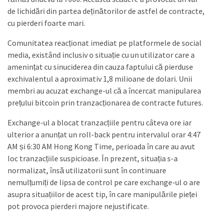
de lichidări din partea deținătorilor de astfel de contracte,
cu pierderi foarte mari.
Comunitatea reacționat imediat pe platformele de social
media, existând inclusiv o situație cu un utilizator care a
amenințat cu sinuciderea din cauza faptului că pierduse
exchivalentul a aproximativ 1,8 milioane de dolari. Unii
membri au acuzat exchange-ul că a încercat manipularea
prețului bitcoin prin tranzacționarea de contracte futures.
Exchange-ul a blocat tranzacțiile pentru câteva ore iar
ulterior a anunțat un roll-back pentru intervalul orar 4:47
AM și 6:30 AM Hong Kong Time, perioada în care au avut
loc tranzacțiile suspicioase. În prezent, situația s-a
normalizat, însă utilizatorii sunt în continuare
nemulțumiți de lipsa de control pe care exchange-ul o are
asupra situațiilor de acest tip, în care manipulările pieței
pot provoca pierderi majore nejustificate.