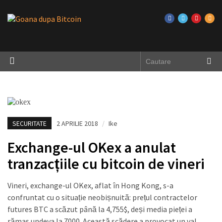
SECURITATE
2 APRILIE 2018
/
Ike
Exchange-ul OKex a anulat
tranzacțiile cu bitcoin de vineri
Vineri, exchange-ul OKex, aflat în Hong Kong, s-a
confruntat cu o situație neobișnuită: prețul contractelor
futures BTC a scăzut până la 4,755$, deși media pieței a
rămas undeva la 7000. Această scădere a provocat un val