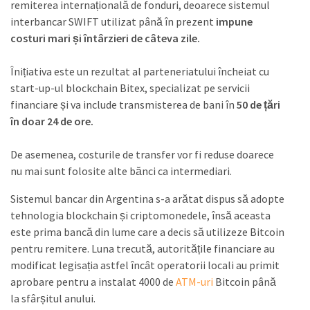
remiterea internațională de fonduri, deoarece sistemul
interbancar SWIFT utilizat până în prezent
impune
costuri mari și întârzieri de câteva zile.
Înițiativa este un rezultat al parteneriatului încheiat cu
start-up-ul blockchain Bitex, specializat pe servicii
financiare și va include transmisterea de bani în
50 de țări
în doar 24 de ore.
De asemenea, costurile de transfer vor fi reduse doarece
nu mai sunt folosite alte bănci ca intermediari.
Sistemul bancar din Argentina s-a arătat dispus să adopte
tehnologia blockchain și criptomonedele, însă aceasta
este prima bancă din lume care a decis să utilizeze Bitcoin
pentru remitere. Luna trecută, autoritățile financiare au
modificat legisația astfel încât operatorii locali au primit
aprobare pentru a instalat 4000 de
ATM-uri
Bitcoin până
la sfârșitul anului.