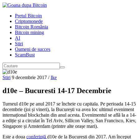
Pretul Bitcoin
Criptomonede
Bitcoin România
Bitcoin mining
AI
Stiri
Oameni de succes
ScamBust
Stiri
9 decembrie 2017
/
Ike
d10e – Bucuresti 14-17 Decembrie
Turneul d10e pe anul 2017 se încheie cu capitala. Pe perioada 14-15
decembrie (joi și vineri), la București va avea loc ultimul eveniment
internațional blockchain din anul acesta. Evenimentul se află la a 14-
a ediție și a circulat în Tel Aviv, Sillicon Valley, San Francisco, Kiev,
Singapore și Amsterdam (printre alte orașe mari).
Este a doua
conferință
d10e de la București din 2017. Am început