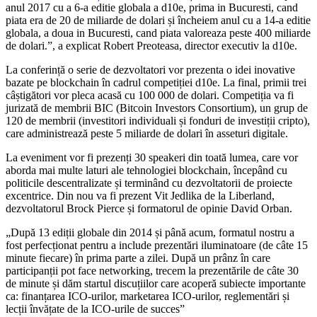
anul 2017 cu a 6-a editie globala a d10e, prima in Bucuresti, cand
piata era de 20 de miliarde de dolari și încheiem anul cu a 14-a editie
globala, a doua in Bucuresti, cand piata valoreaza peste 400 miliarde
de dolari.”, a explicat Robert Preoteasa, director executiv la d10e.
La conferință o serie de dezvoltatori vor prezenta o idei inovative
bazate pe blockchain în cadrul competiției d10e. La final, primii trei
câștigători vor pleca acasă cu 100 000 de dolari. Competiția va fi
jurizată de membrii BIC (Bitcoin Investors Consortium), un grup de
120 de membrii (investitori individuali și fonduri de investiții cripto),
care administrează peste 5 miliarde de dolari în asseturi digitale.
La eveniment vor fi prezenți 30 speakeri din toată lumea, care vor
aborda mai multe laturi ale tehnologiei blockchain, începând cu
politicile descentralizate și terminând cu dezvoltatorii de proiecte
excentrice. Din nou va fi prezent Vit Jedlika de la Liberland,
dezvoltatorul Brock Pierce și formatorul de opinie David Orban.
„După 13 ediții globale din 2014 și până acum, formatul nostru a
fost perfecționat pentru a include prezentări iluminatoare (de câte 15
minute fiecare) în prima parte a zilei. După un prânz în care
participanții pot face networking, trecem la prezentările de câte 30
de minute și dăm startul discuțiilor care acoperă subiecte importante
ca: finanțarea ICO-urilor, marketarea ICO-urilor, reglementări și
lecții învățate de la ICO-urile de succes”