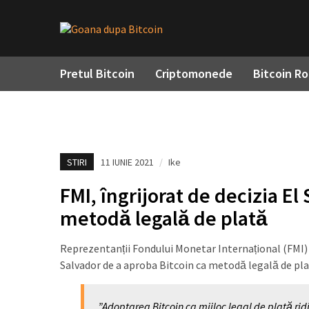
Pretul Bitcoin
Criptomonede
Bitcoin R
STIRI
11 IUNIE 2021
/
Ike
FMI, îngrijorat de decizia El
metodă legală de plată
Reprezentanții Fondului Monetar Internațional (FMI)
Salvador de a aproba Bitcoin ca metodă legală de plat
”Adoptarea Bitcoin ca mijloc legal de plată ri