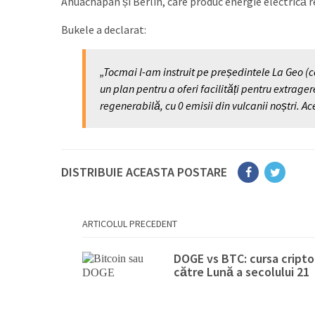
Ahuachapán și Berlín, care produc energie electrică r
Bukele a declarat:
„Tocmai l-am instruit pe președintele La Geo (
un plan pentru a oferi facilități pentru extrage
regenerabilă, cu 0 emisii din vulcanii noștri. A
DISTRIBUIE ACEASTA POSTARE
ARTICOLUL PRECEDENT
DOGE vs BTC: cursa cripto
către Lună a secolului 21