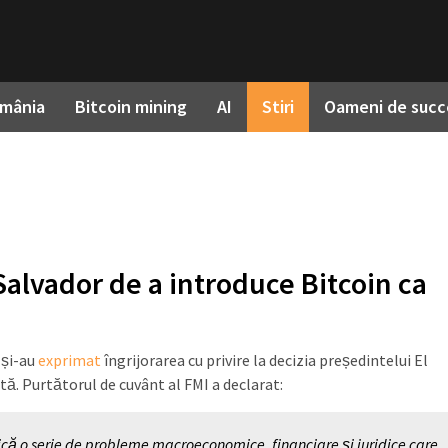
omânia
Bitcoin mining
AI
Stiri
Oameni de succ
 Salvador de a introduce Bitcoin ca
 și-au
exprimat
îngrijorarea cu privire la decizia președintelui El
ă. Purtătorul de cuvânt al FMI a declarat:
dică o serie de probleme macroeconomice, financiare și juridice care