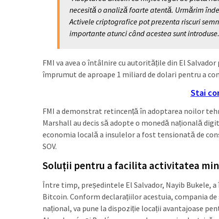
necesită o analiză foarte atentă. Urmărim înde
Activele criptografice pot prezenta riscuri semn
importante atunci când acestea sunt introduse.
FMI va avea o întâlnire cu autoritățile din El Salvado
împrumut de aproape 1 miliard de dolari pentru a c
Stai co
FMI a demonstrat retincență în adoptarea noilor tehn
Marshall au decis să adopte o monedă națională dig
economia locală a insulelor a fost tensionată de con
SOV.
Soluții pentru a facilita activitatea min
Între timp, președintele El Salvador, Nayib Bukele, a î
Bitcoin. Conform declarațiilor acestuia, compania de 
național, va pune la dispoziție locații avantajoase p