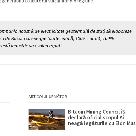
egenerabilă cu ajutorul vulcanilor din regiune.
compania noastră de electricitate geotermală de stat) să elaboreze
rea de Bitcoin cu energie foarte ieftină, 100% curată, 100%
ceastă industrie va evolua rapid”.
ARTICOLUL URMĂTOR
Bitcoin Mining Council își
declară oficial scopul și
neagă legăturile cu Elon Mus