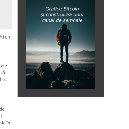
FMI un
lele
 că
ă cu
 de
el
ale în