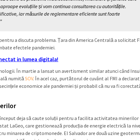
aproape evoluțiile și vom continua consultarea cu autoritățile.
ificative, iar măsurile de reglementare eficiente sunt foarte
”
r pentru a discuta problema. Țara din America Centrală a solicitat 
ombate efectele pandemiei.
nectat in lumea digitala!
ologii. În martie a lansat un avertisment similar atunci când Insu
itală numită
SOV
. În acel caz, purtătorul de cuvânt al FMI a declarat
secințele economice ale pandemiei și probabil că nu va fi corectat
erilor
nceput deja să caute soluții pentru a facilita activitatea minerilor
stat LaGeo, care gestionează producția de energie electrică la niv
entru minarea de criptomonede. El Salvador are două uzine geoterm