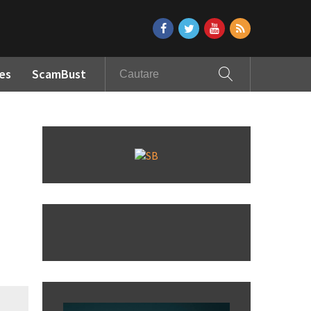
es
ScamBust