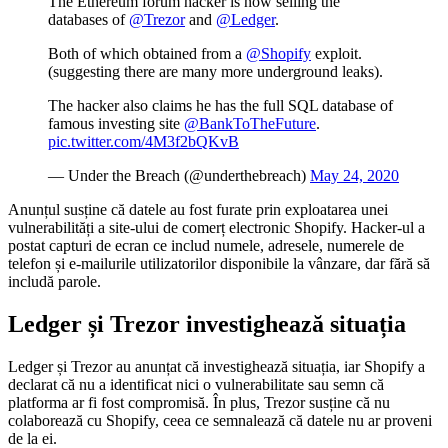
The Ethereum forum hacker is now selling the
databases of
@Trezor
and
@Ledger
.
Both of which obtained from a
@Shopify
exploit.
(suggesting there are many more underground leaks).
The hacker also claims he has the full SQL database of
famous investing site
@BankToTheFuture
.
pic.twitter.com/4M3f2bQKvB
— Under the Breach (@underthebreach)
May 24, 2020
Anunțul susține că datele au fost furate prin exploatarea unei
vulnerabilități a site-ului de comerț electronic Shopify. Hacker-ul a
postat capturi de ecran ce includ numele, adresele, numerele de
telefon și e-mailurile utilizatorilor disponibile la vânzare, dar fără să
includă parole.
Ledger și Trezor investighează situația
Ledger și Trezor au anunțat că investighează situația, iar Shopify a
declarat că nu a identificat nici o vulnerabilitate sau semn că
platforma ar fi fost compromisă. În plus, Trezor susține că nu
colaborează cu Shopify, ceea ce semnalează că datele nu ar proveni
de la ei.