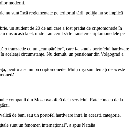
orilor moderni.
e nu sunt încă reglementate pe teritoriul țării, poliția nu se implică
mbrie, un student de 20 de ani care a fost prădat de criptomonede în
l-au dus acasă la el, unde i-au cerut să le transfere criptomonedele pe
facă o tranzacție cu un „cumpărător”, care i-a smuls portofelul hardware
m în aceleași circumstanțe. Nu demult, un pensionar din Volgograd a
 față, pentru a schimba criptomonede. Mulți ruși sunt tentați de aceste
tomonedă.
i multe companii din Moscova oferă deja serviciul. Ratele încep de la
gărzi.
 valiză de bani sau un portofel hardware intră în această categorie.
itale sunt un fenomen internațional”, a spus Natalia