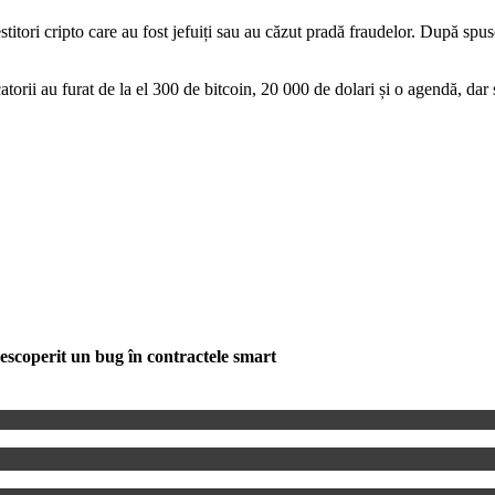
ori cripto care au fost jefuiți sau au căzut pradă fraudelor. După spusele 
torii au furat de la el 300 de bitcoin, 20 000 de dolari și o agendă, dar ș
scoperit un bug în contractele smart