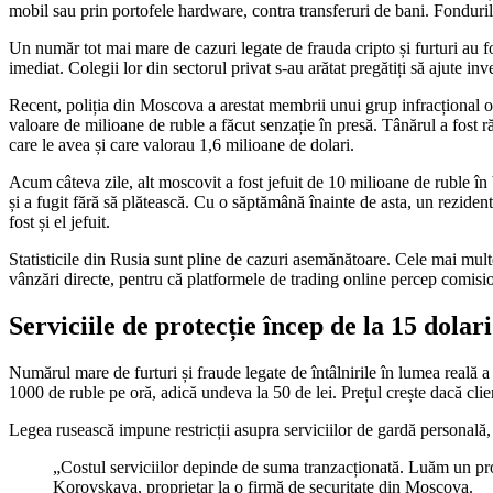
mobil sau prin portofele hardware, contra transferuri de bani. Fondurile 
Un număr tot mai mare de cazuri legate de frauda cripto și furturi au fos
imediat. Colegii lor din sectorul privat s-au arătat pregătiți să ajute inve
Recent, poliția din Moscova a arestat membrii unui grup infracțional or
valoare de milioane de ruble a făcut senzație în presă. Tânărul a fost ră
care le avea și care valorau 1,6 milioane de dolari.
Acum câteva zile, alt moscovit a fost jefuit de 10 milioane de ruble în 
și a fugit fără să plătească. Cu o săptămână înainte de asta, un rezi
fost și el jefuit.
Statisticile din Rusia sunt pline de cazuri asemănătoare. Cele mai multe
vânzări directe, pentru că platformele de trading online percep comisio
Serviciile de protecție încep de la 15 dolar
Numărul mare de furturi și fraude legate de întâlnirile în lumea reală a
1000 de ruble pe oră, adică undeva la 50 de lei. Prețul crește dacă cli
Legea rusească impune restricții asupra serviciilor de gardă personală, 
„Costul serviciilor depinde de suma tranzacționată. Luăm un pro
Korovskaya, proprietar la o firmă de securitate din Moscova.