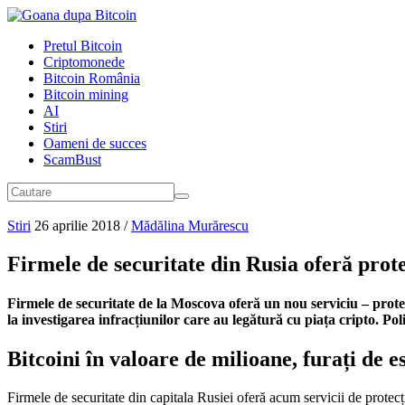
Pretul Bitcoin
Criptomonede
Bitcoin România
Bitcoin mining
AI
Stiri
Oameni de succes
ScamBust
Stiri
26 aprilie 2018
/
Mădălina Murărescu
Firmele de securitate din Rusia oferă prot
Firmele de securitate de la Moscova oferă un nou serviciu – prot
la investigarea infracțiunilor care au legătură cu piața cripto. Pol
Bitcoini în valoare de milioane, furați de e
Firmele de securitate din capitala Rusiei oferă acum servicii de protec