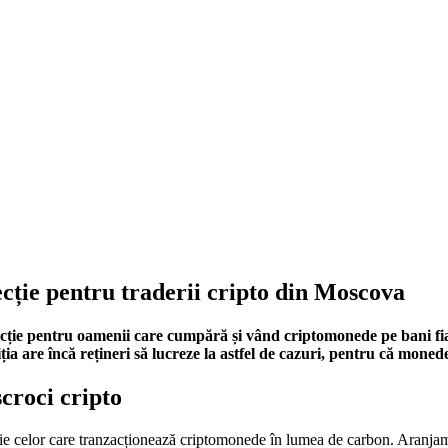
ecție pentru traderii cripto din Moscova
ecție pentru oamenii care cumpără și vând criptomonede pe bani fia
iția are încă rețineri să lucreze la astfel de cazuri, pentru că mone
scroci cripto
ție celor care tranzacționează criptomonede în lumea de carbon. Aranjamen