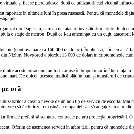
virtuale și fiat se pierd adesea, după ce utilizatorii cad victimă infract
t raportate în ultimele luni în presa rusească. Pentru că monedele digital
stigațiile.
ganizat din Dagestan, care au dat atacuri investitorilor cripto. În dece
pit la o stație de metrou. După ce l-au amenințat cu un cuțit, atacatorii 
bitcoin (contravaloarea a 160 000 de dolari). În plină zi, a încercat să 
dent din Nizhny Novgorod a pierdut 13 000 de dolari în criptomonede ca
 dintre aceste infracțiuni au fost comise în timpul unor întâlniri față în
ane mari. De obicei, acestea implică plăți în bani și transferuri de crip
i pe oră
 utilizatorilor a creat o nevoie de un nou tip de servicii de escortă. Ma
entul vrea să închirieze o mașină a companiei sau să angajeze mai multe 
iar firmele preferă să semneze contracte pentru protecția proprietății. O
cent. Oferim de asemenea servicii în afara țării, pentru că monedele dig