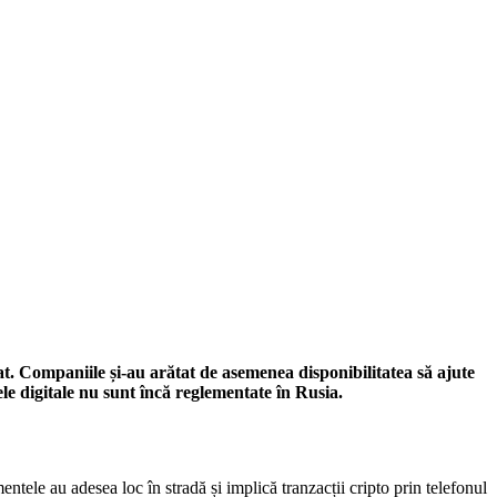
t. Companiile și-au arătat de asemenea disponibilitatea să ajute
dele digitale nu sunt încă reglementate în Rusia.
tele au adesea loc în stradă și implică tranzacții cripto prin telefonul