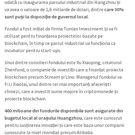
odată cu inaugurarea parcului industrial din Hangzhou și
va avea o valoare de 1,6 miliarde de dolari, dintre
care 30%
sunt puși la dispoziție de guvernul local.
Fondul a fost inițiat de firma Tunlan Investment și va fi
utilizat pentru finanțarea proiectelor bazate pe
blockchain, în timp ce parcul industrial va funcționa ca
incubator pentru start-ups.
Unul dintre consilieri fondului este Xu Xiaoping, creatorul
Zhenfund, o companie de investiții care a finanțat proiecte
blockchain precum Stream și Lino. Managerul fondului va
fi Li Xiaolai, unul dintre cei mai importanți afaceriști
chinezi, care a investit sume majore în criptomonede și
proiecte blockchain.
400 milioane din fondurile disponibile sunt asigurate din
bugetul local al orașului Huangzhou
, care este cunoscut
pentru susținerea inovației și care este baza unor companii
cunoscute la nivel mondial precum Alibaba.