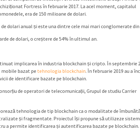
 achiziționat Fortress în februarie 2017. La acel moment, capitalul
tomonedele, era de 150 milioane de dolari.
de de dolari anual și este una dintre cele mai mari conglomerate din
iarde de dolari, o creștere de 54% în ultimul an.
tinuat implicarea în industria blockchain și cripto. În septembrie 
ți mobile bazat pe
tehnologia blockchain
. În februarie 2019 au a în
icii de identificare bazate pe blockchain.
onsorțiu de operatori de telecomunicații, Grupul de studiu Carrier
orează tehnologia de tip blockchain ca o modalitate de îmbunătă
ntralizate și fragmentate. Proiectul își propune să utilizeze sistem
tru a permite identificarea și autentificarea bazate pe blockchain.