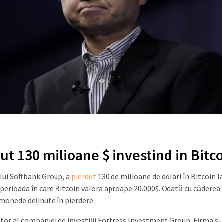
t 130 milioane $ investind in Bitc
lui Softbank Group, a
pierdut
130 de milioane de dolari în Bitcoin l
 perioada în care Bitcoin valora aproape 20.000$. Odată cu căderea
omonede deținute în pierdere.
rector al companiei de investiții Fortress Investment Group. Firma s-