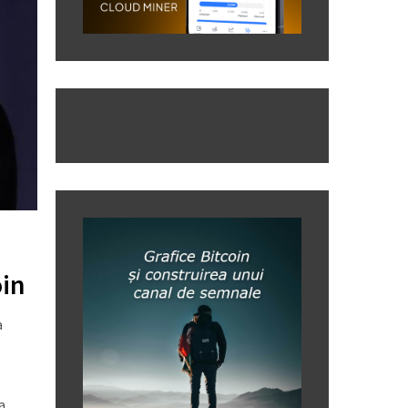
oin
a
a