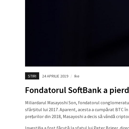
STIRI
24 APRILIE 2019
/
Ike
Fondatorul SoftBank a pierdu
Miliardarul Masayoshi Son, fondatorul conglomeratu
sfârșitul lui 2017. Aparent, acesta a cumpărat BTC în
prețurilor din 2018, Masayoshi a decis să vândă cript
Investiția a fost făcută la sfatul lui Peter Briger, di