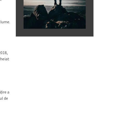
 lume.
2018,
cheiat
țire a
ul de