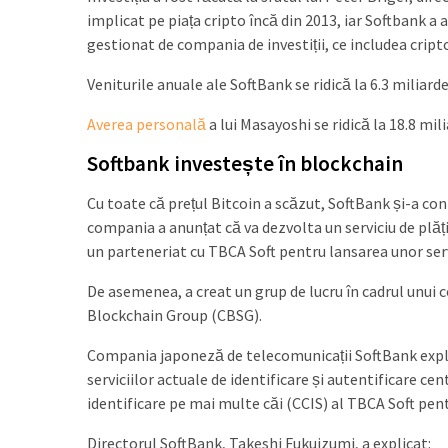
implicat pe piața cripto încă din 2013, iar Softbank a
gestionat de compania de investiții, ce includea crip
Veniturile anuale ale SoftBank se ridică la 6.3 miliar
Averea personală
a lui Masayoshi se ridică la 18.8 mil
Softbank investește în blockchain
Cu toate că prețul Bitcoin a scăzut, SoftBank și-a con
compania a anunțat că va dezvolta un serviciu de plă
un parteneriat cu TBCA Soft pentru lansarea unor serv
De asemenea, a creat un grup de lucru în cadrul unui c
Blockchain Group (CBSG).
Compania japoneză de telecomunicații SoftBank expl
serviciilor actuale de identificare și autentificare ce
identificare pe mai multe căi (CCIS) al TBCA Soft pen
Directorul SoftBank, Takeshi Fukuizumi, a explicat: