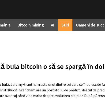
omânia
Bitcoin mining
AI
Stiri
Oameni de succ
bula bitcoin o să se spargă în doi
e o bulă. Jeremy Grantham este unul dintre cei care se îndoiesc de f
r strălucit. Grantham are un portofoliu de predicții destul de preci
care avantaj când vine vorba despre evaluarea piețelor. După părerea