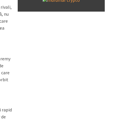
rivali,
ă, nu
care
tea
Jeremy
de
 care
orbit
i rapid
r de