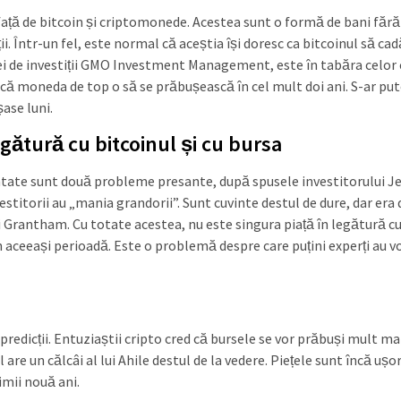
 față de bitcoin și criptomonede. Acestea sunt o formă de bani fără 
ii. Într-un fel, este normal că aceștia își doresc ca bitcoinul să cad
i de investiții GMO Investment Management, este în tabăra celor 
e că moneda de top o să se prăbușească în cel mult doi ani. S-ar pu
șase luni.
egătură cu bitcoinul și cu bursa
ntate sunt două probleme presante, după spusele investitorului 
titorii au „mania grandorii”. Sunt cuvinte destul de dure, dar era 
i Grantham. Cu totate acestea, nu este singura piață în legătură cu
 în aceeași perioadă. Este o problemă despre care puțini experți au v
redicții. Entuziaștii cripto cred că bursele se vor prăbuși mult ma
 are un călcâi al lui Ahile destul de la vedere. Piețele sunt încă ușo
timii nouă ani.