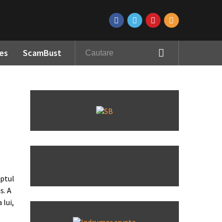
es
ScamBust
aptul
s. A
 lui,