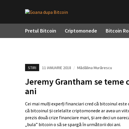
Pretul Bitcoin
Criptomonede
Bitcoin R
STIRI
11 IANUARIE 2018
/
Mădălina Murărescu
Jeremy Grantham se teme că 
ani
Cei mai mulți experți financiari cred că bitcoinul est
că bitcoinul și celelalte criptomonede ar avea un viito
prezis două crize financiare mari, și are deci un oare
„bula” bitcoin o să se spargă în următorii doi ani.