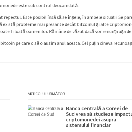
iptomonede este sub control deocamdată.
repectul. Este posibil însă să se înșele, în ambele situații. Se par
ață există probleme mai presante decât bitcoinul și alte criptomon
poate fi luată oamenilor. Rămâne de văzut dacă vor renunța așa de 
 bitcoin pe care o să o auzim anul acesta. Cel puțin cineva recunoa
ARTICOLUL URMĂTOR
Banca centrală a Coreei de
Sud vrea să studieze impact
criptomonedei asupra
sistemului financiar