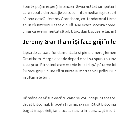
Foarte puțini experți financiari și-au arătat simpatia
care scoate din ecuație cu totul intermediarii și experț
să reușească. Jeremy Grantham, co-fondatorul firme
spun că bitcoinul este o bulă. Mai exact, acesta cred
chiar ca evenimentul să aibă loc, după spusele lui, în 
Jeremy Grantham își face griji în l
Lipsa de valoare fundamentală și piețele neregleme
Grantham. Merge atât de departe cât să spună că inves
așteptat. Bitcoinul este esența bulei după părerea lu
își face griji. Spune că și bursele mari se vor prăbuși
în ultimele luni.
Rămâne de văzut dacă și când se vor îndeplini aceste p
decât bitcoinul. În același timp, s-a simțit că bitcoinul
băgat în sperieți, iar situația nu s-a îmbunătățit în ul