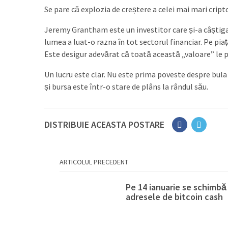
Se pare că explozia de creștere a celei mai mari cr
Jeremy Grantham este un investitor care și-a câștigat 
lumea a luat-o razna în tot sectorul financiar. Pe pi
Este desigur adevărat că toată această „valoare” le 
Un lucru este clar. Nu este prima poveste despre bula
și bursa este într-o stare de plâns la rândul său.
DISTRIBUIE ACEASTA POSTARE
ARTICOLUL PRECEDENT
Pe 14 ianuarie se schimbă
adresele de bitcoin cash