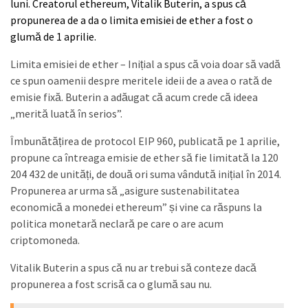
luni. Creatorul ethereum, Vitalik Buterin, a spus că
propunerea de a da o limita emisiei de ether a fost o
glumă de 1 aprilie.
Limita emisiei de ether – Inițial a spus că voia doar să vadă
ce spun oamenii despre meritele ideii de a avea o rată de
emisie fixă. Buterin a adăugat că acum crede că ideea
„merită luată în serios”.
Îmbunătățirea de protocol EIP 960, publicată pe 1 aprilie,
propune ca întreaga emisie de ether să fie limitată la 120
204 432 de unități, de două ori suma vândută inițial în 2014.
Propunerea ar urma să „asigure sustenabilitatea
economică a monedei ethereum” și vine ca răspuns la
politica monetară neclară pe care o are acum
criptomoneda.
Vitalik Buterin a spus că nu ar trebui să conteze dacă
propunerea a fost scrisă ca o glumă sau nu.