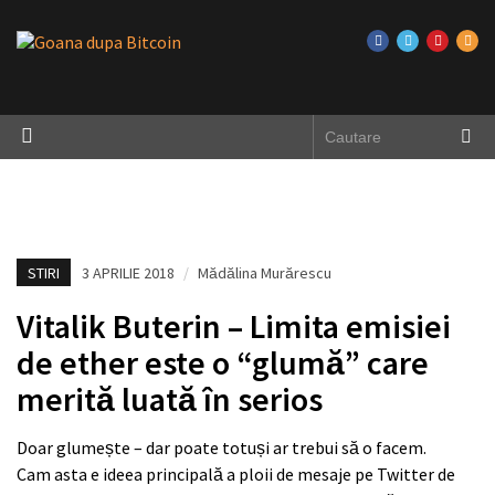
STIRI
3 APRILIE 2018
/
Mădălina Murărescu
Vitalik Buterin – Limita emisiei
de ether este o “glumă” care
merită luată în serios
Doar glumește – dar poate totuși ar trebui să o facem.
Cam asta e ideea principală a ploii de mesaje pe Twitter de