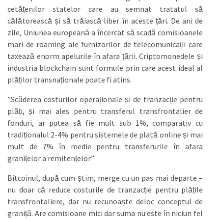
cetățenilor statelor care au semnat tratatul să
călătorească și să trăiască liber în aceste țări. De ani de
zile, Uniunea europeană a încercat să scadă comisioanele
mari de roaming ale furnizorilor de telecomunicații care
taxează enorm apelurile în afara țării. Criptomonedele și
industria blockchain sunt formule prin care acest ideal al
plăților transnaționale poate fi atins.
”Scăderea costurilor operaționale și de tranzacție pentru
plăți, și mai ales pentru transferul transfrontalier de
fonduri, ar putea să fie mult sub 1%, comparativ cu
tradiționalul 2-4% pentru sistemele de plată online și mai
mult de 7% în medie pentru transferurile în afara
granițelor a remitențelor”
Bitcoinul, după cum știm, merge cu un pas mai departe –
nu doar că reduce costurile de tranzacție pentru plățile
transfrontaliere, dar nu recunoaște deloc conceptul de
graniță. Are comisioane mici dar suma nu este în niciun fel