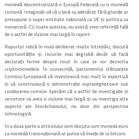
monedă descentralizată o Europă Federală cu o monedă
comună. Imaginați-vă că o țară cu adevărat fără granițe ar
presupune o super-entitate națională ca UE și politica sa
monetară. CU toate acestea, nu există vreo referință față
de o astfel de viziune mai largă în raport.
Raportul ridică în mod deliberat multe întrebări, discută
oportunitățile și riscurile mai degrabă decât să facă
declarații ferme despre locul în care se vor dezvolta
criptomonedele. În consecință, parlamentul sfătuiește
Comisia Europeană să investească mai mult în expertiză
și să construiască o administrație supraveghetoare sub
conducerea comisie. Sperăm că o astfel de investigație și
cercetare va avea o viziune mai largă și va investiga alte
aspecte ale blockchainului, nu doar din perspectiva
tehnologică.
În a doua parte a articolului vom discuta cum moneda euro
ca monedă transnațională ar putea să învețe de la bitcoin.