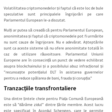
Volatilitatea criptomonedelor și faptul că este loc de bule
speculative sunt principalele îngrijorări pe care
Parlamentul European le-a discutat.
Mulți ar putea să creadă că pentru Parlamentul European,
anonimitatea și faptul că criptomonedele pot fi urmărite
nu sunt cauze de îngrijorare. Nu e adevărat. Așteptările
sunt ca aceste sisteme să nu ofere anonimitate totală în
caz de utilizare răuvoitoare. Parlamentul Uniunii
Europene are în consecință un punct de vedere echilibrat
asupra blockchainului și a posibilului abuz infracțional și
”recunoaște potențialul DLT în asistarea guvernelor
pentru a reduce spălarea de bani, frauda și corupția.”
Tranzacțiile transfrontaliere
Una dintre țintele cheie pentru Piața Comună Europeană
este să ”dărâme zidul” dintre țările membre. Acest lucru
este specificat în Acordul Schengen, care le permite