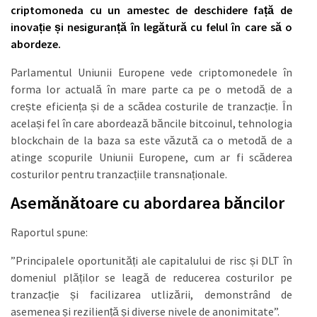
criptomoneda cu un amestec de deschidere față de
inovație și nesiguranță în legătură cu felul în care să o
abordeze.
Parlamentul Uniunii Europene vede criptomonedele în
forma lor actuală în mare parte ca pe o metodă de a
crește eficiența și de a scădea costurile de tranzacție. În
același fel în care abordează băncile bitcoinul, tehnologia
blockchain de la baza sa este văzută ca o metodă de a
atinge scopurile Uniunii Europene, cum ar fi scăderea
costurilor pentru tranzacțiile transnaționale.
Asemănătoare cu abordarea băncilor
Raportul spune:
”Principalele oportunități ale capitalului de risc și DLT în
domeniul plăților se leagă de reducerea costurilor pe
tranzacție și facilizarea utlizării, demonstrând de
asemenea și reziliență și diverse nivele de anonimitate”.