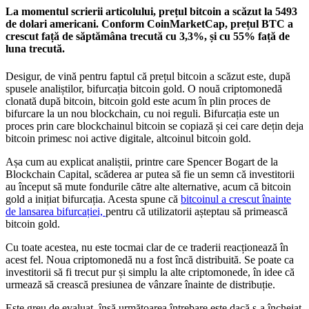
La momentul scrierii articolului, prețul bitcoin a scăzut la 5493
de dolari americani. Conform CoinMarketCap, prețul BTC a
crescut față de săptămâna trecută cu 3,3%, și cu 55% față de
luna trecută.
Desigur, de vină pentru faptul că prețul bitcoin a scăzut este, după
spusele analiștilor, bifurcația bitcoin gold. O nouă criptomonedă
clonată după bitcoin, bitcoin gold este acum în plin proces de
bifurcare la un nou blockchain, cu noi reguli. Bifurcația este un
proces prin care blockchainul bitcoin se copiază și cei care dețin deja
bitcoin primesc noi active digitale, altcoinul bitcoin gold.
Așa cum au explicat analiștii, printre care Spencer Bogart de la
Blockchain Capital, scăderea ar putea să fie un semn că investitorii
au început să mute fondurile către alte alternative, acum că bitcoin
gold a inițiat bifurcația. Acesta spune că
bitcoinul a crescut înainte
de lansarea bifurcației,
pentru că utilizatorii așteptau să primească
bitcoin gold.
Cu toate acestea, nu este tocmai clar de ce traderii reacționează în
acest fel. Noua criptomonedă nu a fost încă distribuită. Se poate ca
investitorii să fi trecut pur și simplu la alte criptomonede, în idee că
urmează să crească presiunea de vânzare înainte de distribuție.
Este greu de evaluat, însă următoarea întrebare este dacă s-a încheiat