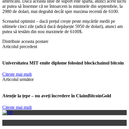
americani. Dacă această linie de suport este spartă, atunci acest lucru
ar putea să însemne că ne întoarcem la minimele din septembrie, la
2980 de dolari, mai degrabă decât spre maxima recentă de 6100.
Scenariul optimist – dacă prețul crește peste mișcările medii pe
ultimele cinci zile (adică dacă depășește 5950 de dolari), atunci am
putea să testăm din nou maximele de 6100$.
Distribuie aceasta postare
Articolul precedent
Universitatea MIT emite diplome folosind blockchainul bitcoin
Citeste mai mult
Articolul următor
Atenție la țepe – nu aveți încredere în ClaimBitcoinGold
Citeste mai mult