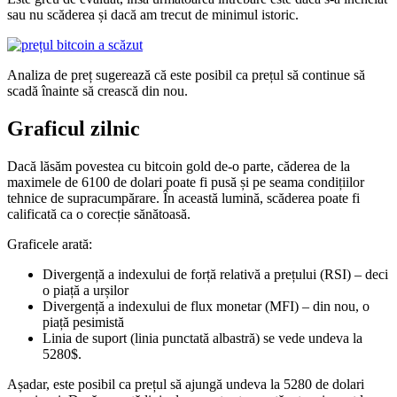
sau nu scăderea și dacă am trecut de minimul istoric.
Analiza de preț sugerează că este posibil ca prețul să continue să
scadă înainte să crească din nou.
Graficul zilnic
Dacă lăsăm povestea cu bitcoin gold de-o parte, căderea de la
maximele de 6100 de dolari poate fi pusă și pe seama condițiilor
tehnice de supracumpărare. În această lumină, scăderea poate fi
calificată ca o corecție sănătoasă.
Graficele arată:
Divergență a indexului de forță relativă a prețului (RSI) – deci
o piață a urșilor
Divergență a indexului de flux monetar (MFI) – din nou, o
piață pesimistă
Linia de suport (linia punctată albastră) se vede undeva la
5280$.
Așadar, este posibil ca prețul să ajungă undeva la 5280 de dolari