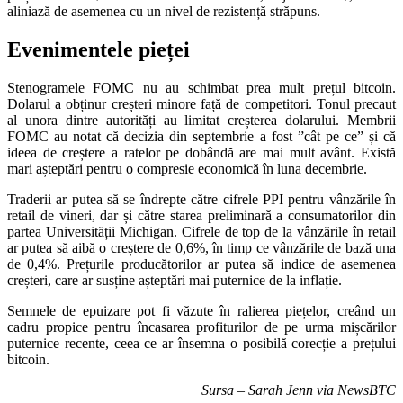
aliniază de asemenea cu un nivel de rezistență străpuns.
Evenimentele pieței
Stenogramele FOMC nu au schimbat prea mult prețul bitcoin.
Dolarul a obținur creșteri minore față de competitori. Tonul precaut
al unora dintre autorități au limitat creșterea dolarului. Membrii
FOMC au notat că decizia din septembrie a fost ”cât pe ce” și că
ideea de creștere a ratelor pe dobândă are mai mult avânt. Există
mari așteptări pentru o compresie economică în luna decembrie.
Traderii ar putea să se îndrepte către cifrele PPI pentru vânzările în
retail de vineri, dar și către starea preliminară a consumatorilor din
partea Universității Michigan. Cifrele de top de la vânzările în retail
ar putea să aibă o creștere de 0,6%, în timp ce vânzările de bază una
de 0,4%. Prețurile producătorilor ar putea să indice de asemenea
creșteri, care ar susține așteptări mai puternice de la inflație.
Semnele de epuizare pot fi văzute în ralierea piețelor, creând un
cadru propice pentru încasarea profiturilor de pe urma mișcărilor
puternice recente, ceea ce ar însemna o posibilă corecție a prețului
bitcoin.
Sursa – Sarah Jenn via NewsBTC