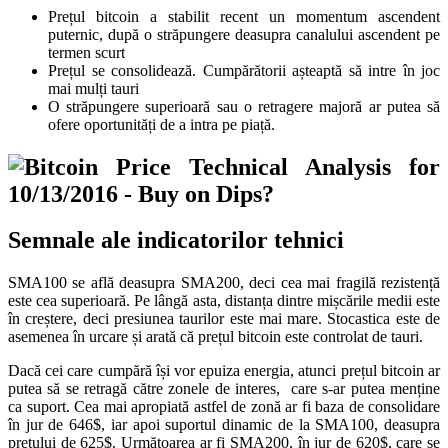
Prețul bitcoin a stabilit recent un momentum ascendent
puternic, după o străpungere deasupra canalului ascendent pe
termen scurt
Prețul se consolidează. Cumpărătorii așteaptă să intre în joc
mai mulți tauri
O străpungere superioară sau o retragere majoră ar putea să
ofere oportunități de a intra pe piață.
Semnale ale indicatorilor tehnici
SMA100 se află deasupra SMA200, deci cea mai fragilă rezistență
este cea superioară. Pe lângă asta, distanța dintre mișcările medii este
în creștere, deci presiunea taurilor este mai mare. Stocastica este de
asemenea în urcare și arată că prețul bitcoin este controlat de tauri.
Dacă cei care cumpără își vor epuiza energia, atunci prețul bitcoin ar
putea să se retragă către zonele de interes, care s-ar putea menține
ca suport. Cea mai apropiată astfel de zonă ar fi baza de consolidare
în jur de 646$, iar apoi suportul dinamic de la SMA100, deasupra
prețului de 625$. Următoarea ar fi SMA200, în jur de 620$, care se