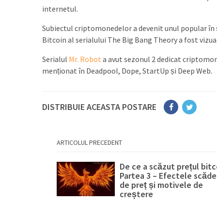
internetul.
Subiectul criptomonedelor a devenit unul popular în s
Bitcoin al serialului The Big Bang Theory a fost vizu
Serialul
Mr. Robot
a avut sezonul 2 dedicat criptomon
menționat în Deadpool, Dope, StartUp și Deep Web.
DISTRIBUIE ACEASTA POSTARE
ARTICOLUL PRECEDENT
De ce a scăzut prețul bitc
Partea 3 – Efectele scăder
de preț și motivele de
creștere