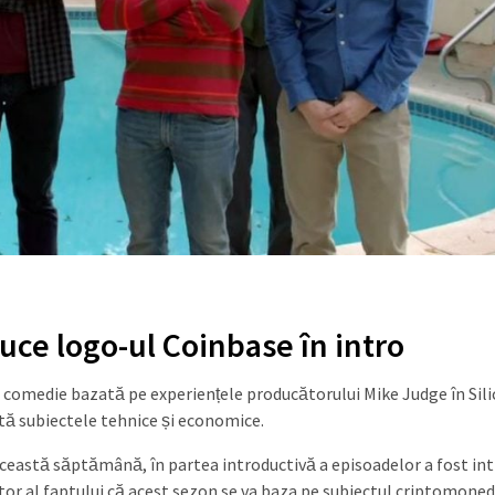
duce logo-ul Coinbase în intro
 o comedie bazată pe experiențele producătorului Mike Judge în Sil
cută subiectele tehnice și economice.
 această săptămână, în partea introductivă a episoadelor a fost in
tor al faptului că acest sezon se va baza pe subiectul criptomoned