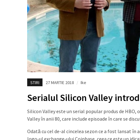
STIRI
27 MARTIE 2018
/
Ike
Serialul Silicon Valley intro
Silicon Valley este un serial popular produs de HBO,
Valley în anii 80, care include episoade în care se dis
Odată cu cel de-al cincelea sezon ce a fost lansat în
logo-ul exchange-ului Coinbase, ceea ce este un idica