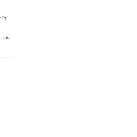
 în
a fost