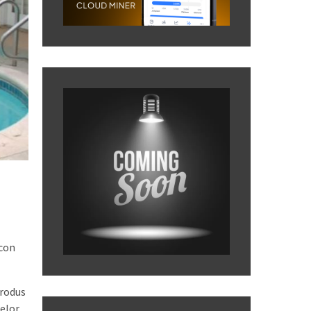
icon
trodus
elor.