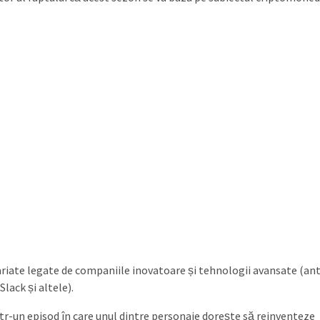
ariate legate de companiile inovatoare și tehnologii avansate (ant
lack și altele).
ntr-un episod în care unul dintre personaje dorește să reinventeze