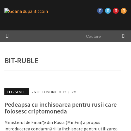
BIT-RUBLE
LEGISLATIE
26 OCTOMBRIE 2015
/
Ike
Pedeapsa cu inchisoarea pentru rusii care
folosesc criptomoneda
Ministerul de Finanțe din Rusia (MinFin) a propus
introducerea condamnării la închisoare pentru utilizarea