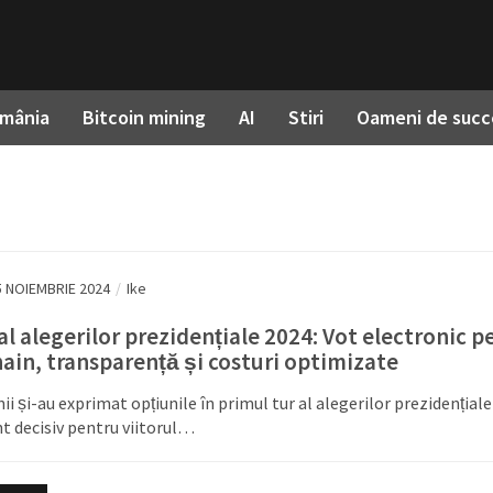
omânia
Bitcoin mining
AI
Stiri
Oameni de succ
5 NOIEMBRIE 2024
/
Ike
al alegerilor prezidențiale 2024: Vot electronic p
ain, transparență și costuri optimizate
nii și-au exprimat opțiunile în primul tur al alegerilor prezidențiale
 decisiv pentru viitorul…