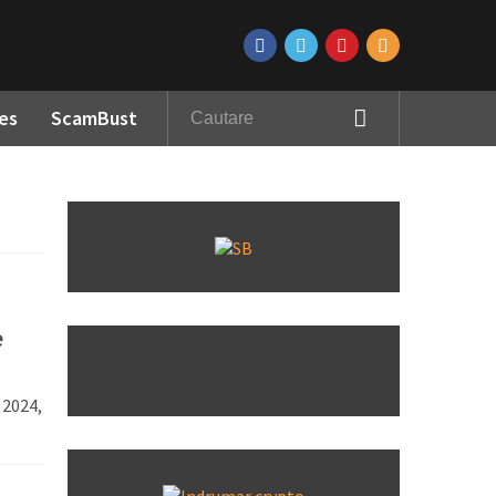
es
ScamBust
e
 2024,