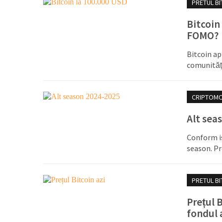
PRETUL BI
Bitcoin
FOMO?
Bitcoin ap
comunități
CRIPTOM
Alt sea
Conform is
season. Pr
PRETUL BI
Prețul 
fondul 