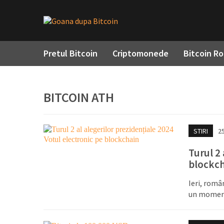
Pretul Bitcoin
Criptomonede
Bitcoin R
BITCOIN ATH
STIRI
2
Turul 2 
blockch
Ieri, româ
un moment