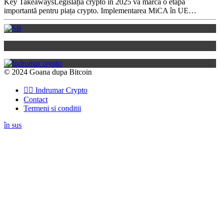
Key TakeawaysLegislația crypto în 2025 va marca o etapă
importantă pentru piața crypto. Implementarea MiCA în UE…
© 2024 Goana dupa Bitcoin
👉🏽 Indrumar Crypto
Contact
Termeni si conditii
în sus