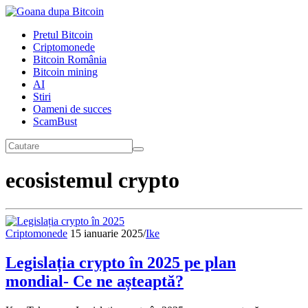
Pretul Bitcoin
Criptomonede
Bitcoin România
Bitcoin mining
AI
Stiri
Oameni de succes
ScamBust
ecosistemul crypto
Criptomonede
15 ianuarie 2025
/
Ike
Legislația crypto în 2025 pe plan
mondial- Ce ne așteaptă?