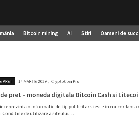
omânia
Bitcoin mining
AI
Stiri
Oameni de succ
E PRET
14 MARTIE 2019
/
CryptoCoin Pro
 de pret – moneda digitala Bitcoin Cash si Litecoi
ic reprezinta o informatie de tip publicitar si este in concordanta 
i Conditiile de utilizare a siteului.…