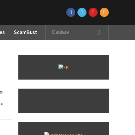
es
ScamBust
n
cu