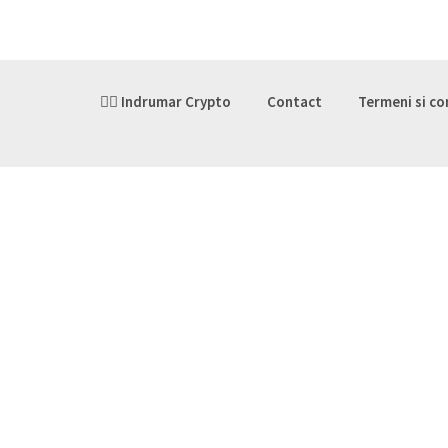
👉🏽 Indrumar Crypto
Contact
Termeni si co