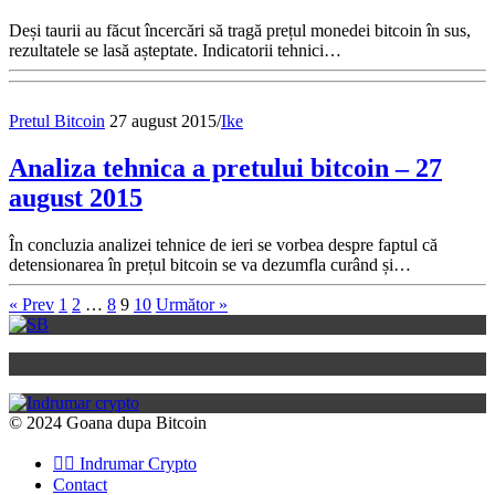
Deși taurii au făcut încercări să tragă prețul monedei bitcoin în sus,
rezultatele se lasă așteptate. Indicatorii tehnici…
Pretul Bitcoin
27 august 2015
/
Ike
Analiza tehnica a pretului bitcoin – 27
august 2015
În concluzia analizei tehnice de ieri se vorbea despre faptul că
detensionarea în prețul bitcoin se va dezumfla curând și…
« Prev
1
2
…
8
9
10
Următor »
© 2024 Goana dupa Bitcoin
👉🏽 Indrumar Crypto
Contact